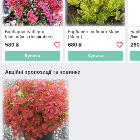
Барбарис тунберга
Барбарис тунберга Марія
Барб
Інспірейшн (Inspiration)
(Maria)
Джев
580
680
260
₴
₴
Купити
Купити
Акційні пропозиції та новинки