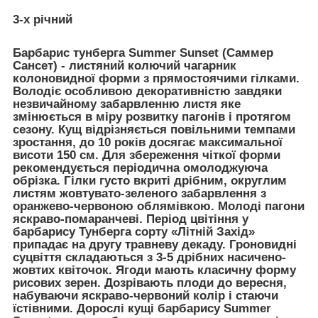
3-х річний
Барбарис тунберга Summer Sunset (Саммер
Сансет)
- листяний колючий чагарник
колоновидної форми з прямостоячими гілками.
Володіє особливою декоративністю завдяки
незвичайному забарвленню листя яке
змінюється в міру розвитку пагонів і протягом
сезону. Кущ відрізняється повільними темпами
зростання, до 10 років досягає максимальної
висоти 150 см. Для збереження чіткої форми
рекомендується періодична омолоджуюча
обрізка. Гілки густо вкриті дрібним, округлим
листям жовтувато-зеленого забарвлення з
оранжево-червоною облямівкою. Молоді пагони
яскраво-помаранчеві. Період цвітіння у
барбарису Тунберга сорту «Літній Захід»
припадає на другу травневу декаду. Гроновидні
суцвіття складаються з 3-5 дрібних насичено-
жовтих квіточок. Ягоди мають класичну форму
рисових зерен. Дозрівають плоди до вересня,
набуваючи яскраво-червоний колір і стаючи
їстівними. Дорослі кущі барбарису Summer