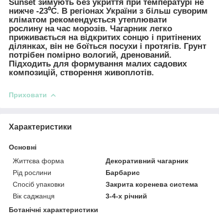
Sunset зимують без укриття при температурі не
нижче -23⁰C. В регіонах України з більш суворим
кліматом рекомендується утеплювати
рослину на час морозів. Чагарник легко
приживається на відкритих сонцю і притінених
ділянках, він не боїться посухи і протягів. Грунт
потрібен помірно вологий, дренований.
Підходить для формування малих садових
композицій, створення живоплотів.
Приховати
Характеристики
Основні
Життєва форма
Декоративний чагарник
Рід рослини
Барбарис
Спосіб упаковки
Закрита коренева система
Вік саджанця
3-4-х річний
Ботанічні характеристики