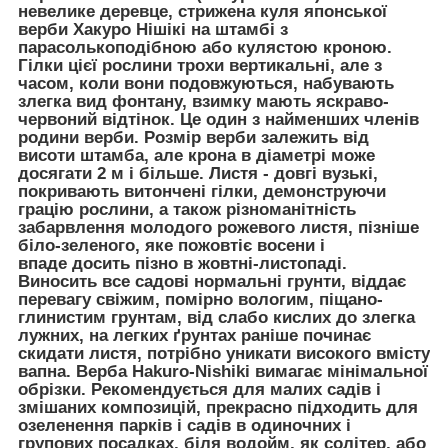
невелике деревце, стрижена куля японської
верби Хакуро Нішікі на штамбі з
парасолькоподібною або кулястою кроною.
Гілки цієї рослини трохи вертикальні, але з
часом, коли вони подовжуються, набувають
злегка вид фонтану, взимку мають яскраво-
червоний відтінок. Це один з найменших членів
родини верби. Розмір верби залежить від
висоти штамба, але крона в діаметрі може
досягати 2 м і більше. Листя - довгі вузькі,
покривають витончені гілки, демонструючи
грацію рослини, а також різноманітність
забарвлення молодого рожевого листя, пізніше
біло-зеленого, яке пожовтіє восени і
впаде досить пізно в жовтні-листопаді.
Виносить все садові нормальні грунти, віддає
перевагу свіжим, помірно вологим, піщано-
глинистим грунтам, від слабо кислих до злегка
лужних, на легких ґрунтах раніше починає
скидати листя, потрібно уникати високого вмісту
вапна. Верба Hakuro-Nishiki вимагає мінімальної
обрізки. Рекомендується для малих садів і
змішаних композицій, прекрасно підходить для
озеленення парків і садів в одиночних і
групових посадках, біля водойм, як солітер, або