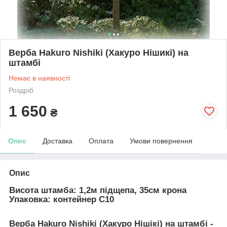
Верба Hakuro Nishiki (Хакуро Нішикі) на
штамбі
Немає в наявності
Роздріб
1 650
₴
Опис
Доставка
Оплата
Умови повернення
Опис
Висота штамба: 1,2м підщепа, 35см крона
Упаковка:
контейнер С10
Верба Hakuro Nishiki (Хакуро Нішікі) на штамбі
-