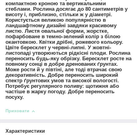
компактною кроною та вертикальними
стеблами. Рослина досягає до 80 сантиметрів у
висоту і, приблизно, стільки ж у діаметрі.
Користується великою популярністю в
ландшафтному дизайні завдяки красивому
листю. Листя овальної форми, жорстке,
пофарбоване в темно-зелений колір з білою
окантовкою. Квітки дрібні, рожевого кольору.
Цвіте бересклет у червні-липні. У жовтні-
листопаді утворюються рідкісні плоди. Рослина
переносить будь-яку обрізку. Бересклет росте на
повному сонці в добре дренованих ґрунтах.
Може рости й у півтіні, але тоді втрачає свою
декоративність. Добре переносить широкий
спектр ґрунтових умов та високої вологості.
Потребує регулярного поливу: щотижня або
частіше в жарку погоду. Добре переносить
посуху.
Приховати
Характеристики