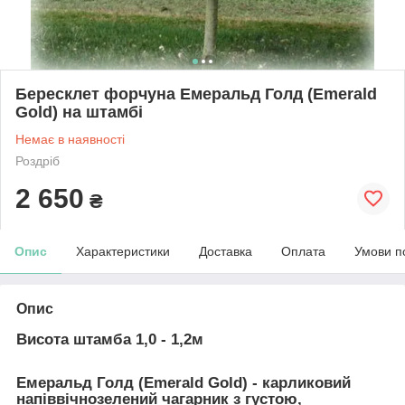
Бересклет форчуна Емеральд Голд (Emerald
Gold) на штамбі
Немає в наявності
Роздріб
2 650
₴
Опис
Характеристики
Доставка
Оплата
Умови п
Опис
Висота штамба 1,0 - 1,2м
Емеральд Голд (
Emerald Gold)
- карликовий
напіввічнозелений чагарник з густою,