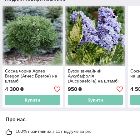
Сосна чорна Agnes
Бузок звичайний
Сосн
Bregon (Агнес Брегон) на
Аукубафолія
на ш
штамбі
(Aucubaefolia) на штамбі
4 300
950
4 5
₴
₴
Купити
Купити
Про нас
100% позитивних з 117 відгуків за рік