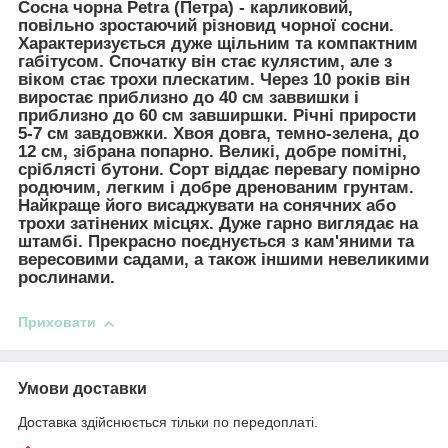
Сосна чорна Petra (Петра)
- карликовий,
повільно зростаючий різновид чорної сосни.
Характеризується дуже щільним та компактним
габітусом. Спочатку він стає кулястим, але з
віком стає трохи плескатим. Через 10 років він
виростає приблизно до 40 см заввишки і
приблизно до 60 см завширшки. Річні прирости
5-7 см завдовжки. Хвоя довга, темно-зелена, до
12 см, зібрана попарно. Великі, добре помітні,
сріблясті бутони. Сорт віддає перевагу помірно
родючим, легким і добре дренованим грунтам.
Найкраще його висаджувати на сонячних або
трохи затінених місцях. Дуже гарно виглядає на
штамбі. Прекрасно поєднується з кам'яними та
вересовими садами, а також іншими невеликими
рослинами.
Приховати
Умови доставки
Доставка здійснюється тільки по передоплаті.