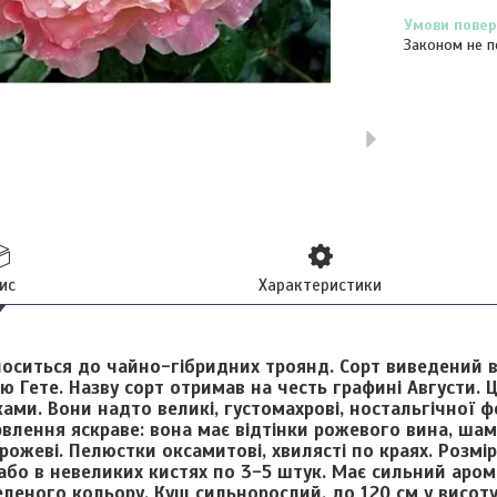
Законом не п
ис
Характеристики
носиться до чайно-гібридних троянд. Сорт виведений в
ю Гете. Назву сорт отримав на честь графині Августи. 
ами. Вони надто великі, густомахрові, ностальгічної 
рвлення яскраве: вона має відтінки рожевого вина, шам
ожеві. Пелюстки оксамитові, хвилясті по краях. Розмір 
або в невеликих кистях по 3-5 штук. Має сильний арома
еленого кольору. Кущ сильнорослий, до 120 см у висоту