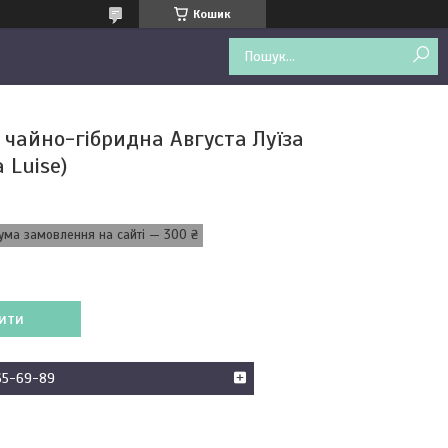
Кошик
 чайно-гібридна Августа Луїза
 Luise)
ума замовлення на сайті — 300 ₴
ити
65-69-89