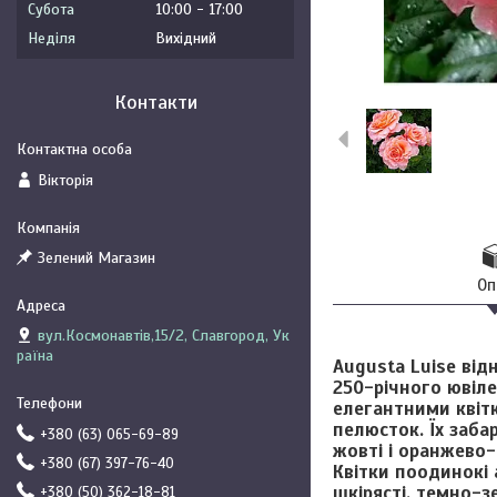
Субота
10:00
17:00
Неділя
Вихідний
Контакти
Вікторія
Зелений Магазин
Оп
вул.Космонавтів,15/2, Славгород, Ук
раїна
Augusta Luise
від
250-річного ювіле
елегантними квітк
пелюсток. Їх заба
+380 (63) 065-69-89
жовті і оранжево-р
+380 (67) 397-76-40
Квітки поодинокі 
шкірясті, темно-з
+380 (50) 362-18-81