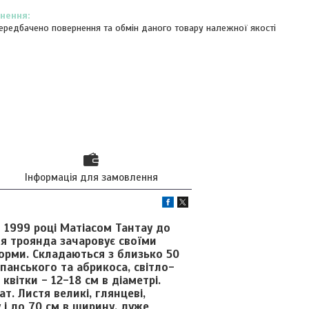
ередбачено повернення та обмін даного товару належної якості
Інформація для замовлення
 1999 році Матіасом Тантау до
Ця троянда зачаровує своїми
форми. Складаються з близько 50
панського та абрикоса, світло-
квітки - 12-18 см в діаметрі.
т. Листя великі, глянцеві,
 і до 70 см в ширину, дуже