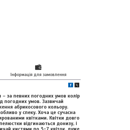
Інформація для замовлення
 – за певних погодних умов колір
д погодних умов. Зазвичай
аження абрикосового кольору.
обливо у спеку. Хоча це сучасна
ированими квітками. Квітки довго
 пелюстки відгинаються донизу, і
звичай кистями по 3-7 квіток, дуже