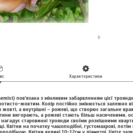
ис
Характеристики
hemist)
пов'язана з мінливим забарвленням цієї троянди
лотисто-жовтим. Колір постійно змінюється залежно ві
 жовті, а внутрішні – рожеві, що створює загальне вр
тини вигорають, а рожеві стають більш насиченими, ос
 нагадує старовинні троянди своїми розкішними кварт
і. Квітки на початку чашоподібні, густомахрові, потім
коподібною. Квітки великі 10-12см у діаметрі. Цвіте за