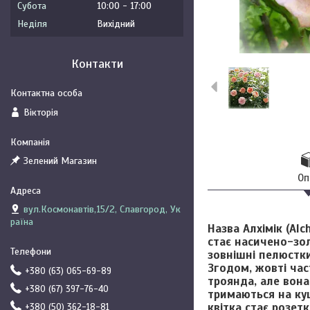
Субота
10:00
17:00
Неділя
Вихідний
Контакти
Вікторія
Зелений Магазин
Оп
вул.Космонавтів,15/2, Славгород, Ук
раїна
Назва
Алхімік (Alc
стає насичено-зо
зовнішні пелюстки
Згодом, жовті час
+380 (63) 065-69-89
троянда, але вона
+380 (67) 397-76-40
тримаються на кущ
квітка стає розет
+380 (50) 362-18-81