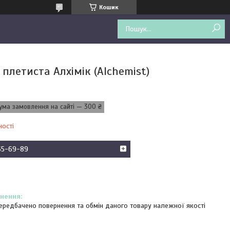
Кошик
плетиста Алхімік (Alchemist)
ума замовлення на сайті — 300 ₴
ності
65-69-89
ередбачено повернення та обмін даного товару належної якості