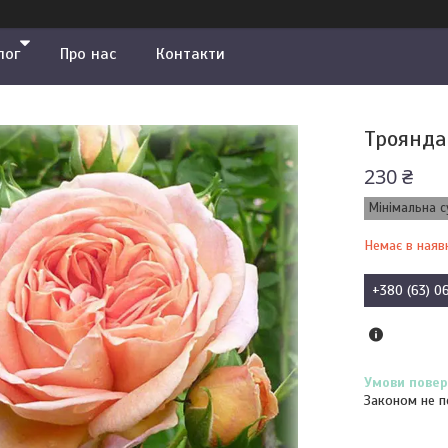
лог
Про нас
Контакти
Троянда 
230 ₴
Мінімальна с
Немає в наяв
+380 (63) 0
Законом не п