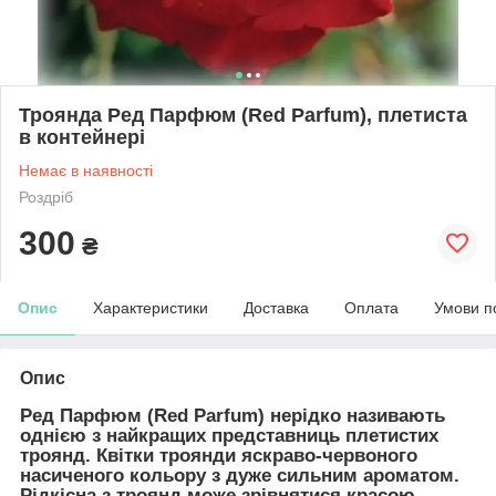
Троянда Ред Парфюм (Red Parfum), плетиста
в контейнері
Немає в наявності
Роздріб
300
₴
Опис
Характеристики
Доставка
Оплата
Умови п
Опис
Ред Парфюм (Red Parfum)
нерідко називають
однією з найкращих представниць плетистих
троянд. Квітки троянди яскраво-червоного
насиченого кольору з дуже сильним ароматом.
Рідкісна з троянд може зрівнятися красою