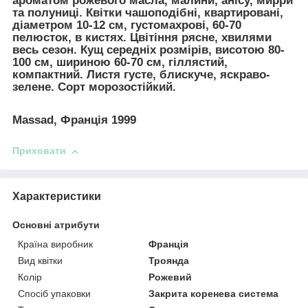
ароматом рожевого масла, малини, анісу, мирри
та полуниці. Квітки чашоподібні, квартировані,
діаметром 10-12 см, густомахрові, 60-70
пелюсток, в кистях. Цвітіння рясне, хвилями
весь сезон. Кущ середніх розмірів, висотою 80-
100 см, шириною 60-70 см, гіллястий,
компактний. Листя густе, блискуче, яскраво-
зелене. Сорт морозостійкий.
Massad, Франція 1999
Приховати
Характеристики
Основні атрибути
Країна виробник
Франція
Вид квітки
Троянда
Колір
Рожевий
Спосіб упаковки
Закрита коренева система