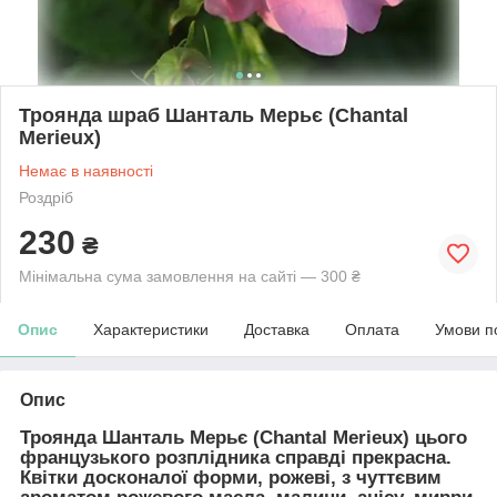
Троянда шраб Шанталь Мерьє (Chantal
Merieux)
Немає в наявності
Роздріб
230
₴
Мінімальна сума замовлення на сайті — 300 ₴
Опис
Характеристики
Доставка
Оплата
Умови п
Опис
Троянда
Шанталь Мерьє (Chantal Merieux)
цього
французького розплідника справді прекрасна.
Квітки досконалої форми, рожеві, з чуттєвим