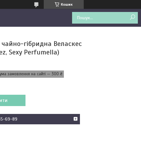
Кошик
 чайно-гібридна Веласкес
ez, Sexy Perfumella)
ума замовлення на сайті — 300 ₴
ити
65-69-89