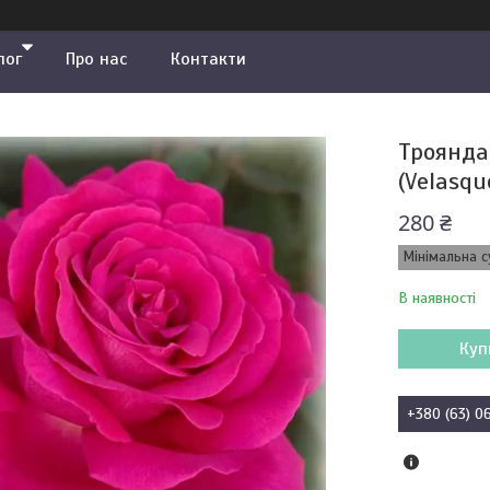
лог
Про нас
Контакти
Троянда
(Velasqu
280 ₴
Мінімальна с
В наявності
Куп
+380 (63) 0