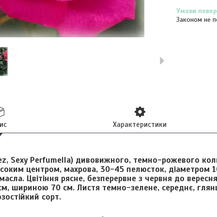
Законом не п
ис
Характеристики
z, Sexy Perfumella)
дивовижного, темно-рожевого коль
исоким центром, махрова, 30-45 пелюсток, діаметром 1
асла. Цвітіння рясне, безперервне з червня до вересня
м, шириною 70 см. Листя темно-зелене, середнє, глянц
зостійкий сорт.