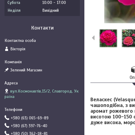
Субота
10:00
17:00
Неділя
Вихідний
Контакти
Вікторія
Зелений Магазин
Оп
вул.Космонавтів,15/2, Славгород, Ук
раїна
Веласкес (Velasque
чашоподібна, з в
аромат рожевого м
висотою 100-150 с
+380 (63) 065-69-89
дуже висока, моро
+380 (67) 397-76-40
+380 (50) 362-18-81