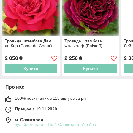
Троянда штамбова Дам
Троянда штамбова
Тро
де Кер (Dame de Coeur)
Фальстаф (Falstaff)
Лейп
2 050
2 250
2 3
₴
₴
Купити
Купити
Про нас
100% позитивних з 118 відгуків за рік
Працює з 19.11.2020
м. Славгород
вул.Космонавтів,15/2, Славгород, Україна