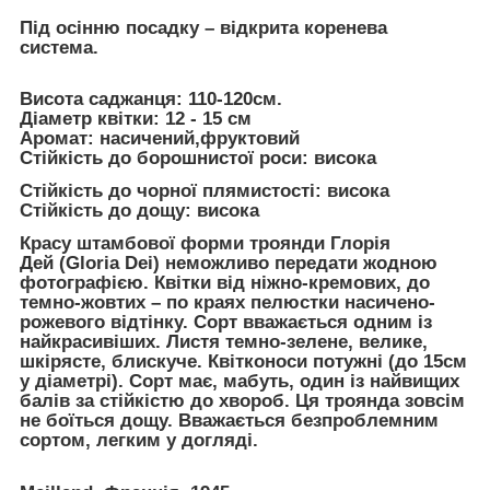
Під осінню посадку – відкрита коренева
система.
Висота саджанця:
110-120см.
Діаметр квітки:
12 - 15 см
Аромат:
насичений,фруктовий
Стійкість до борошнистої роси
: висока
Стійкість до чорної плямистості:
висока
Стійкість до дощу:
висока
Красу штамбової форми троянди
Глорія
Дей (Gloria Dei)
неможливо передати жодною
фотографією. Квітки від ніжно-кремових, до
темно-жовтих – по краях пелюстки насичено-
рожевого відтінку. Сорт вважається одним із
найкрасивіших. Листя темно-зелене, велике,
шкірясте, блискуче. Квітконоси потужні (до 15см
у діаметрі). Сорт має, мабуть, один із найвищих
балів за стійкістю до хвороб. Ця троянда зовсім
не боїться дощу. Вважається безпроблемним
сортом, легким у догляді.