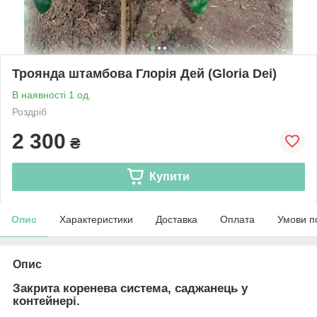
Троянда штамбова Глорія Дей (Gloria Dei)
В наявності 1 од.
Роздріб
2 300
₴
Купити
Опис
Характеристики
Доставка
Оплата
Умови п
Опис
Закрита коренева система, саджанець у
контейнері.