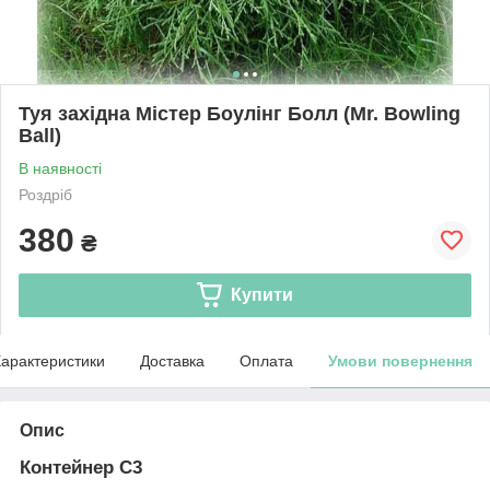
Туя західна Містер Боулінг Болл (Mr. Bowling
Ball)
В наявності
Роздріб
380
₴
Купити
арактеристики
Доставка
Оплата
Умови повернення
Опис
Контейнер С3