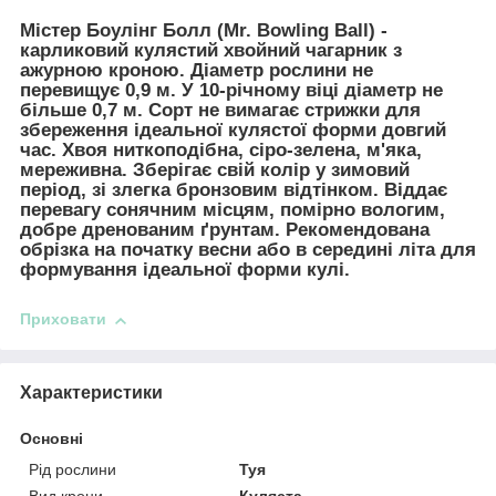
Містер Боулінг Болл (Mr. Bowling Ball)
-
карликовий кулястий хвойний чагарник з
ажурною кроною. Діаметр рослини не
перевищує 0,9 м. У 10-річному віці діаметр не
більше 0,7 м. Сорт не вимагає стрижки для
збереження ідеальної кулястої форми довгий
час. Хвоя ниткоподібна, сіро-зелена, м'яка,
мереживна. Зберігає свій колір у зимовий
період, зі злегка бронзовим відтінком. Віддає
перевагу сонячним місцям, помірно вологим,
добре дренованим ґрунтам. Рекомендована
обрізка на початку весни або в середині літа для
формування ідеальної форми кулі.
Приховати
Характеристики
Основні
Рід рослини
Туя
Вид крони
Куляста