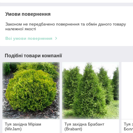
Умови повернення
Законом не передбачено повернення та обмін даного товару
належної якості
Всі умови повернення
Подібні товари компанії
Туя західна Міріам
Туя західна Брабант
Туя 
(MirJam)
(Brabant)
Болл