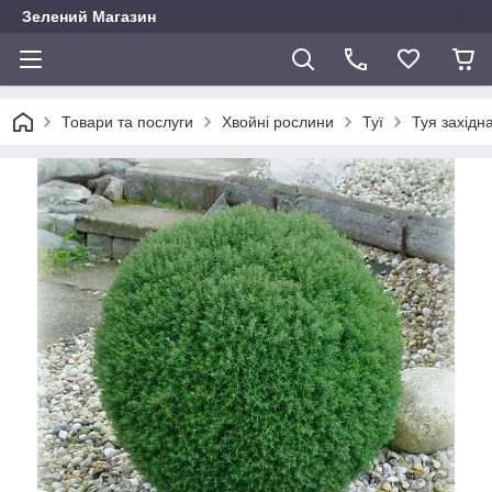
Зелений Магазин
Товари та послуги
Хвойні рослини
Туї
Туя західн