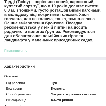
Тедді (Teddy)
– порівняно новий, карликовий,
кулястий сорт туї, що в 10 років досягає висоти
0,3 м, з тонкими, густо розташованими пагонами,
в молодому віці покритими голками. Хвоя
голчаста, але не колюча, тонка, темно-зелена.
Осіннє забарвлення бронзове. Посадка
рекомендується у легкій півтіні на досить
родючих та вологих ґрунтах. Рекомендується
для облаштування альпійських гірок та
ландшафту у маленьких присадибних садах.
Приховати
Характеристики
Основні
Рід рослини
Туя
Вид крони
Куляста
Спосіб упаковки
Закрита коренева система
Вік саджанця
5-6-ти річний