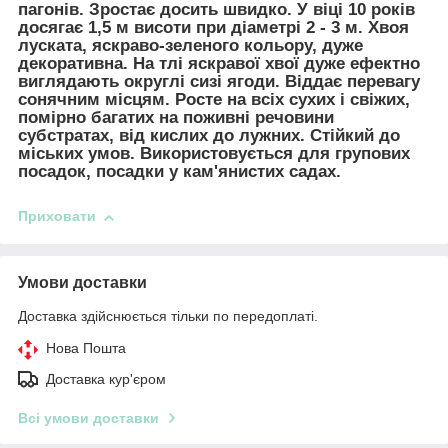
пагонів. Зростає досить швидко. У віці 10 років
досягає 1,5 м висоти при діаметрі 2 - 3 м. Хвоя
луската, яскраво-зеленого кольору, дуже
декоративна. На тлі яскравої хвої дуже ефектно
виглядають округлі сизі ягоди. Віддає перевагу
сонячним місцям. Росте на всіх сухих і свіжих,
помірно багатих на поживні речовини
субстратах, від кислих до лужних. Стійкий до
міських умов. Використовується для групових
посадок, посадки у кам'янистих садах.
Приховати
Умови доставки
Доставка здійснюється тільки по передоплаті.
Нова Пошта
Доставка кур'єром
Всі умови доставки