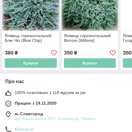
Ялівець горизонтальний
Ялівець горизонтальний
Ялів
Блю Чіп (Blue Chip)
Вілтоні (Wiltonii)
Голд
380
350
350
₴
₴
Купити
Купити
Про нас
100% позитивних з 118 відгуків за рік
Працює з 19.11.2020
м. Славгород
вул.Космонавтів,15/2, Славгород, Україна
Контакти