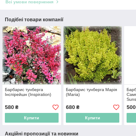
Всі умови повернення
Подібні товари компанії
Барбарис тунберга
Барбарис тунберга Марія
Барб
Інспірейшн (Inspiration)
(Maria)
Сам
Suns
580
680
500
₴
₴
Купити
Купити
Акційні пропозиції та новинки