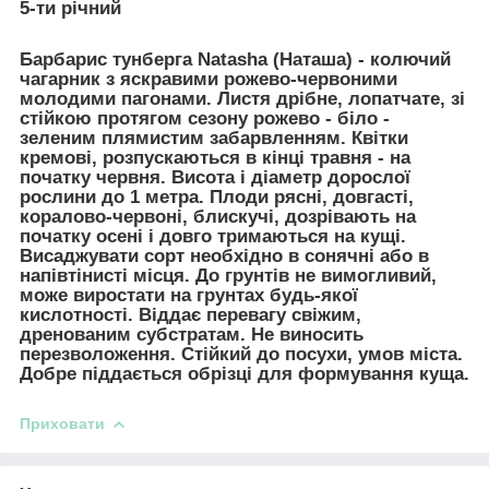
5-ти річний
Барбарис тунберга Natasha (Наташа)
- колючий
чагарник з яскравими рожево-червоними
молодими пагонами. Листя дрібне, лопатчате, зі
стійкою протягом сезону рожево - біло -
зеленим плямистим забарвленням. Квітки
кремові, розпускаються в кінці травня - на
початку червня. Висота і діаметр дорослої
рослини до 1 метра. Плоди рясні, довгасті,
коралово-червоні, блискучі, дозрівають на
початку осені і довго тримаються на кущі.
Висаджувати сорт необхідно в сонячні або в
напівтінисті місця. До грунтів не вимогливий,
може виростати на грунтах будь-якої
кислотності. Віддає перевагу свіжим,
дренованим субстратам. Не виносить
перезволоження. Стійкий до посухи, умов міста.
Добре піддається обрізці для формування куща.
Приховати