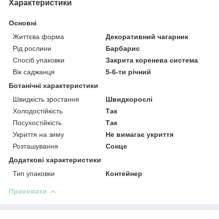
Характеристики
Основні
Життєва форма
Декоративний чагарник
Рід рослини
Барбарис
Спосіб упаковки
Закрита коренева система
Вік саджанця
5-6-ти річний
Ботанічні характеристики
Швидкість зростання
Швидкорослі
Холодостійкість
Так
Посухостійкість
Так
Укриття на зиму
Не вимагає укриття
Розташування
Сонце
Додаткові характеристики
Тип упаковки
Контейнер
Приховати