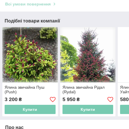
Всі умови повернення
Подібні товари компанії
Ялина звичайна Пуш
Ялина звичайна Рідал
Ялин
(Push)
(Rydal)
Уайт
3 200
5 950
580
₴
₴
Купити
Купити
Про нас