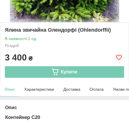
Ялина звичайна Олендорфі (Ohlendorffii)
В наявності 1 од.
Роздріб
3 400
₴
Купити
Опис
Характеристики
Доставка
Оплата
Умови п
Опис
Контейнер С20