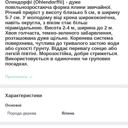
Олендорфі (Ohlendorffii)
- дуже
повільнозростаюча форма ялини звичайної.
Річний приріст у висоту близько 5 см, в ширину
5-7 см. У молодому віці крона ширококонічна,
навіть округла, з віком стає більш
пірамідальною. Висота 2-4 м, ширина до 2 м.
Хвоя голчаста, темно-зеленого забарвлення,
розташована дуже щільно. Коренева система
поверхнева, чутлива до тривалого застою води
або сухості ґрунту. Віддає перевагу сонцю або
легкій півтіні. Морозостійка, добре стрижеться.
Використовується в одиночних чи групових
посадках.
Приховати
Характеристики
Основні
Порода дерева
Ялина