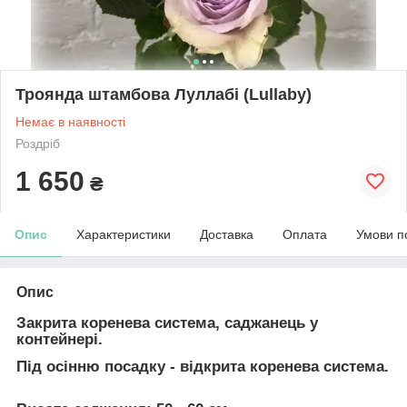
Троянда штамбова Луллабі (Lullaby)
Немає в наявності
Роздріб
1 650
₴
Опис
Характеристики
Доставка
Оплата
Умови п
Опис
Закрита коренева система, саджанець у
контейнері.
Під осінню посадку - відкрита коренева система.