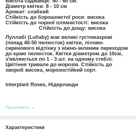
Висота саджанця:
50 - 60 см.
Діаметр квітки:
8 - 10 см
Аромат:
слабкий
Стійкість до борошнистої роси
: висока
Стійкість до чорної плямистості:
висока
Стійкість до дощу:
висока
Луллабі (Lullaby)
має великі густомахрові
(понад 40-50 пелюсток) квітки, лілово-
сиренового відтінку з ніжно-зеленим переходом
до краю пелюсток. Квітки діаметром до 10см,
з'являються по 1 - 3 шт. на одному стеблі.
Цвітіння тривале до морозів. Стійкість до
хвороб висока, морозостійкий сорт.
Interplant Roses, Нідерланди
Приховати
Характеристики