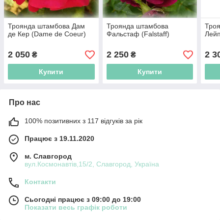
Троянда штамбова Дам
Троянда штамбова
Тро
де Кер (Dame de Coeur)
Фальстаф (Falstaff)
Лейп
2 050
2 250
2 3
₴
₴
Купити
Купити
Про нас
100% позитивних з 117 відгуків за рік
Працює з 19.11.2020
м. Славгород
вул.Космонавтів,15/2, Славгород, Україна
Контакти
Сьогодні працює з 09:00 до 19:00
Показати весь графік роботи