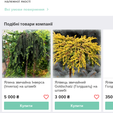
належної якості
Всі умови повернення
Подібні товари компанії
Ялина звичайна Інверса
Ялівець звичайний
Ялів
(Inversa) на штамбі
Goldschatz (Голдшатц) на
Голд
штамбі
5 000
3 000
350
₴
₴
Купити
Купити