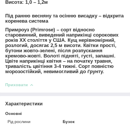
Висота: 1,0 – 1,2м
Під ранню весняну та осінню висадку – відкрита
коренева система
Примроуз (Primrose)
– сорт відносно
старовинний, виведений наприкінці сорокових
років XX століття у США. Кущ нерівномірний,
розлогий, досягає 2,5 м висоти. Квітки прості,
бутони жовто-зелені, після розпускання
кремово-жовті. Волоті підняті, густі, запашні.
Цвіте наприкінці квітня – на початку травня,
тривалість цвітіння 3-4 тижні. Сорт повністю
морозостійкий, невимогливий до ґрунту.
Приховати
Характеристики
Основні
Рід рослини
Бузок