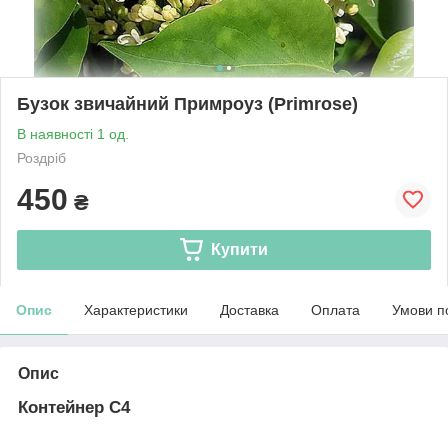
Бузок звичайний Примроуз (Primrose)
В наявності 1 од.
Роздріб
450
₴
Купити
Опис
Характеристики
Доставка
Оплата
Умови п
Опис
Контейнер С4