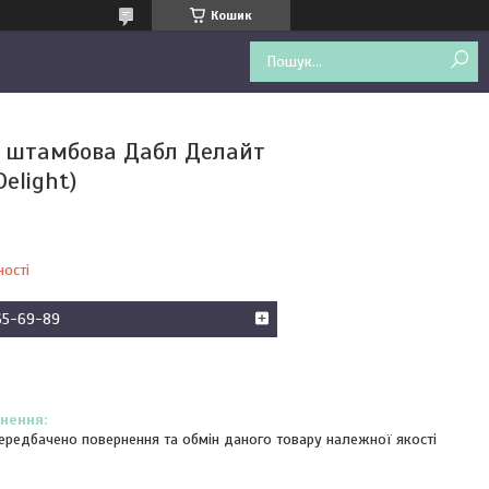
Кошик
 штамбова Дабл Делайт
Delight)
ності
65-69-89
ередбачено повернення та обмін даного товару належної якості