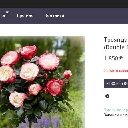
лог
Про нас
Контакти
Троянда
(Double 
1 850 ₴
Немає в наяв
+380 (63) 0
Законом не п