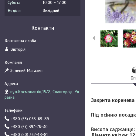
Субота
10:00
17:00
Неділя
Вихідний
Контакти
Вікторія
Зелений Магазин
Оп
вул.Космонавтів,15/2, Славгород, Ук
раїна
Закрита коренева 
Під осінню посадк
+380 (63) 065-69-89
+380 (67) 397-76-40
Висота саджанця
Діаметр квітки:
12
+380 (50) 362-18-81