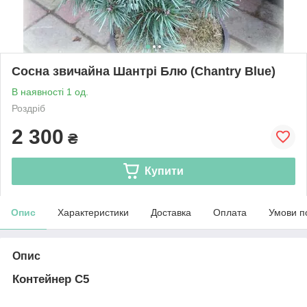
Сосна звичайна Шантрі Блю (Chantry Blue)
В наявності 1 од.
Роздріб
2 300
₴
Купити
Опис
Характеристики
Доставка
Оплата
Умови п
Опис
Контейнер С5