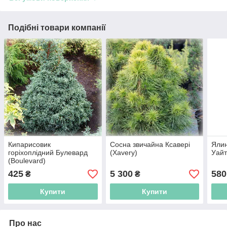
Подібні товари компанії
Кипарисовик
Сосна звичайна Ксавері
Ялин
горіхоплідний Булевард
(Xavery)
Уайт
(Boulevard)
425
5 300
580
₴
₴
Купити
Купити
Про нас