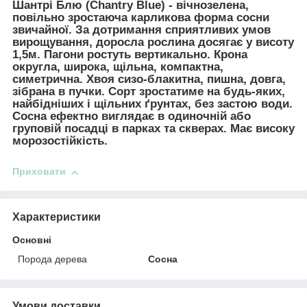
Шантрі Блю (Chantry Blue)
- вічнозелена,
повільно зростаюча карликова форма сосни
звичайної. За дотримання сприятливих умов
вирощування, доросла рослина досягає у висоту
1,5м. Пагони ростуть вертикально. Крона
округла, широка, щільна, компактна,
симетрична. Хвоя сизо-блакитна, пишна, довга,
зібрана в пучки. Сорт зростатиме на будь-яких,
найбідніших і щільних ґрунтах, без застою води.
Сосна ефектно виглядає в одиночній або
груповій посадці в парках та скверах. Має високу
морозостійкість.
Приховати
Характеристики
Основні
Порода дерева
Сосна
Умови доставки