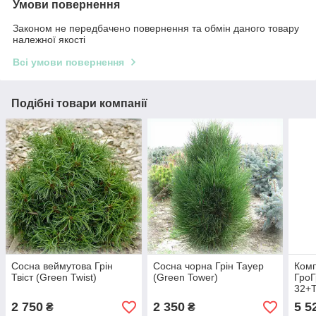
Умови повернення
Законом не передбачено повернення та обмін даного товару
належної якості
Всі умови повернення
Подібні товари компанії
Сосна веймутова Грін
Сосна чорна Грін Тауер
Комп
Твіст (Green Twist)
(Green Tower)
ГроГ
32+Т
ориг
2 750
2 350
5 5
₴
₴