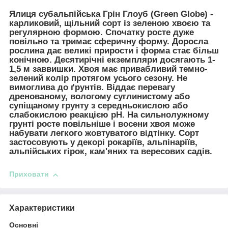
Ялиця субальпійська Грін Глоуб (Green Globe)
-
карликовий, щільний сорт із зеленою хвоєю та
регулярною формою. Спочатку росте дуже
повільно та тримає сферичну форму. Доросла
рослина дає великі прирости і форма стає більш
конічною. Десятирічні екземпляри досягають 1-
1,5 м заввишки. Хвоя має привабливий темно-
зелений колір протягом усього сезону. Не
вимоглива до ґрунтів. Віддає перевагу
дренованому, вологому суглинистому або
супіщаному грунту з середньокислою або
слабокислою реакцією pH. На сильнолужному
грунті росте повільніше і восени хвоя може
набувати легкого жовтуватого відтінку. Сорт
застосовують у декорі рокаріїв, альпінаріїв,
альпійських гірок, кам'яних та вересових садів.
Приховати
Характеристики
Основні