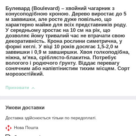
Булевард (Boulevard)
– хвойний чагарник з
конусоподібною кроною. Дерево виростає до 5
м заввишки, але росте дуже повільно, що
характерно майже для всіх представників роду.
У середньому зростає на 10 см на рік, що
дозволяє йому тривалий час не втрачати свою
декоративність. Крона рослини симетрична, у
формі кеглі. У віці 10 років досягає 1,5-2,0 м
заввишки і 0,9 м завширшки. Хвоя голкоподібна,
ніжна, м'яка, сріблясто-блакитна. Потребує
вологого і родючого ґрунту. Віддає перевагу
сонячним або напівтінистим тихим місцям. Сорт
морозостійкий.
Приховати
Умови доставки
Доставка здійснюється тільки по передоплаті.
Нова Пошта