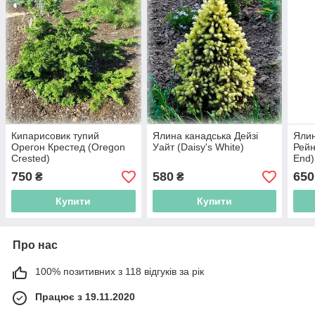
Кипарисовик тупий
Ялина канадська Дейзі
Ялин
Орегон Крестед (Oregon
Уайт (Daisy's White)
Рейн
Crested)
Еnd)
750
580
650
₴
₴
Купити
Купити
Про нас
100% позитивних з 118 відгуків за рік
Працює з 19.11.2020