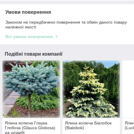
Умови повернення
Законом не передбачено повернення та обмін даного товару
належної якості
Всі умови повернення
Подібні товари компанії
Ялина колюча Глаука
Ялина колюча Біалобок
Ялин
Глобоза (Glauca Globosa)
(Bialobok)
(Luc
на штамбі