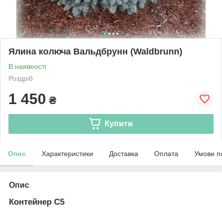
Ялина колюча Вальдбрунн (Waldbrunn)
В наявності
Роздріб
1 450
₴
Купити
Опис
Характеристики
Доставка
Оплата
Умови п
Опис
Контейнер С5