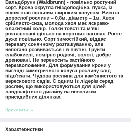
Вальдбрунн (Waldbrunn)
- повільно ростучий
сорт. Крона округла гніздоподібна, пухка, із
віком стає щільним широким конусом. Висота
дорослої рослини – 0,8м, діаметр – 1м. Хвоя
сріблясто-сиза, молода хвоя має яскраво-
блакитний колір. Голки товсті та м'які
розташовані щільно на коротких пагонах. Росте
дуже повільно. Сорт зимостійкий, віддає
перевагу сонячному розташуванню, але
непогано розвивається і в півтіні. Ґрунти –
слабокислі, помірно родючі, вологі, добре
дреновані. Не переносить застійного
перезволоження. Для формування крони у
вигляді симетричного конуса рослину слід
підв'язати. Чудова рослина для кам'янистого та
верескового садів. Є одним із лідерів серед
рослин, що використовуються для цілей
ландшафтного дизайну на невеликих
присадибних ділянках.
Приховати
Характеристики