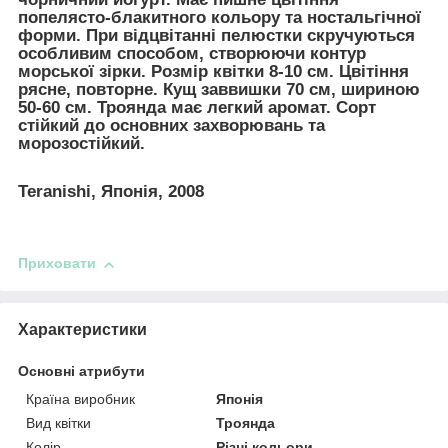
попелясто-блакитного кольору та ностальгічної
форми. При відцвітанні пелюстки скручуються
особливим способом, створюючи контур
морської зірки. Розмір квітки 8-10 см. Цвітіння
рясне, повторне. Кущ заввишки 70 см, шириною
50-60 см. Троянда має легкий аромат. Сорт
стійкий до основних захворювань та
морозостійкий.
Teranishi, Японія, 2008
Приховати
Характеристики
Основні атрибути
Країна виробник
Японія
Вид квітки
Троянда
Колір
Різні кольори