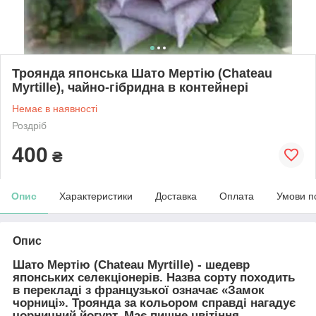
Троянда японська Шато Мертію (Chateau
Myrtille), чайно-гібридна в контейнері
Немає в наявності
Роздріб
400
₴
Опис
Характеристики
Доставка
Оплата
Умови п
Опис
Шато Мертію (Chateau Myrtille)
- шедевр
японських селекціонерів. Назва сорту походить
в перекладі з французької означає «Замок
чорниці». Троянда за кольором справді нагадує
чорничний йогурт. Має пишне цвітіння