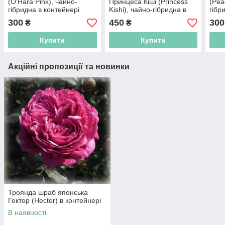
(O'Hara Pink), чайно-
Принцеса Кіші (Princess
(Pea
гібридна в контейнері
Kishi), чайно-гібридна в
гібр
контейнері
300
450
300
₴
₴
Купити
Купити
Акційні пропозиції та новинки
Троянда шраб японська
Гектор (Hector) в контейнері
В наявності