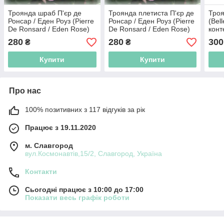
Троянда шраб П'єр де
Троянда плетиста П'єр де
Троя
Ронсар / Еден Роуз (Pierre
Ронсар / Еден Роуз (Pierre
(Bel
De Ronsard / Eden Rose)
De Ronsard / Eden Rose)
конт
280
280
300
₴
₴
Купити
Купити
Про нас
100% позитивних з 117 відгуків за рік
Працює з 19.11.2020
м. Славгород
вул.Космонавтів,15/2, Славгород, Україна
Контакти
Сьогодні працює з 10:00 до 17:00
Показати весь графік роботи