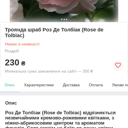
Троянда шраб Роз Де Толбіак (Rose de
Tolbiac)
Немає в наявності
Роздріб
230
₴
Мінімальна сума замовлення на сайті — 300 ₴
Опис
Характеристики
Доставка
Оплата
Умови п
Опис
Роз Де Толбіак (Rose de Tolbiac)
відрізняється
незвичайними кремово-рожевими квітками, з
ніжно-абрикосовим центром та ароматом