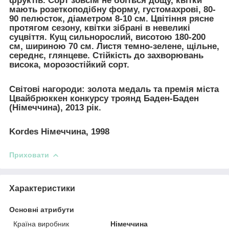
фруктів. Сорт зовсім не боїться дощу, квітки
мають розеткоподібну форму, густомахрові, 80-
90 пелюсток, діаметром 8-10 см. Цвітіння рясне
протягом сезону, квітки зібрані в невеликі
суцвіття. Кущ сильнорослий, висотою 180-200
см, шириною 70 см. Листя темно-зелене, щільне,
середнє, глянцеве. Стійкість до захворювань
висока, морозостійкий сорт.
Світові нагороди:
золота медаль та премія міста
Цвайбрюккен конкурсу троянд Баден-Баден
(Німеччина), 2013 рік.
Kordes Німеччина, 1998
Приховати
Характеристики
Основні атрибути
Країна виробник
Німеччина