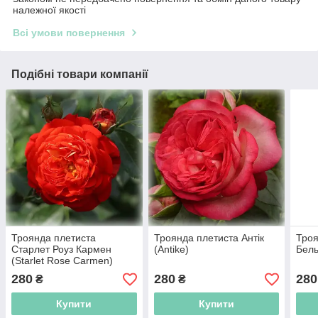
належної якості
Всі умови повернення
Подібні товари компанії
Троянда плетиста
Троянда плетиста Антік
Троя
Старлет Роуз Кармен
(Antike)
Бель
(Starlet Rose Carmen)
280
280
280
₴
₴
Купити
Купити