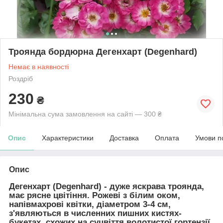
Троянда бордюрна Дегенхарт (Degenhard)
Немає в наявності
Роздріб
230
₴
Мінімальна сума замовлення на сайті — 300 ₴
Опис
Характеристики
Доставка
Оплата
Умови п
Опис
Дегенхарт (Degenhard)
- дуже яскрава троянда,
має рясне цвітіння. Рожеві з білим оком,
напівмахрові квітки, діаметром 3-4 см,
з'являються в численних пишних кистях-
букетах, схожих на суцвіття волотистої гортензії.