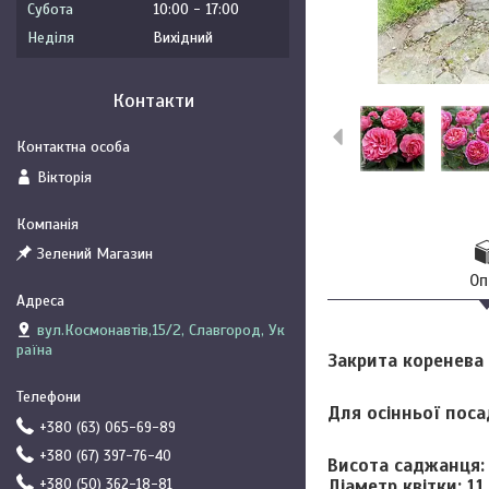
Субота
10:00
17:00
Неділя
Вихідний
Контакти
Вікторія
Зелений Магазин
Оп
вул.Космонавтів,15/2, Славгород, Ук
раїна
Закрита коренева 
Для осінньої поса
+380 (63) 065-69-89
+380 (67) 397-76-40
Висота саджанця
Діаметр квітки:
11 
+380 (50) 362-18-81