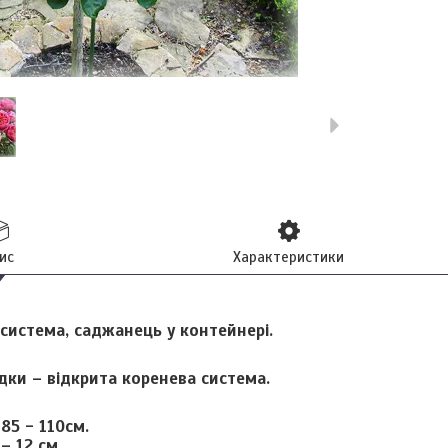
ис
Характеристики
система, саджанець у контейнері.
дки – відкрита коренева система.
:
85
- 110см.
– 12 см