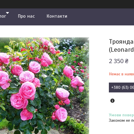
лог
Про нас
Контакти
Троянда
(Leonard
2 350 ₴
Немає в наяв
+380 (63) 0
Законом не п