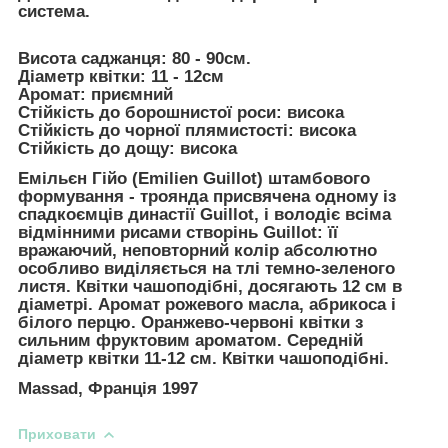
система.
Висота саджанця:
80 - 90см.
Діаметр квітки:
11 - 12см
Аромат:
приємний
Стійкість до борошнистої роси:
висока
Стійкість до чорної плямистості:
висока
Стійкість до дощу:
висока
Емільєн Гійо (Emilien Guillot)
штамбового
формування - троянда присвячена одному із
спадкоємців династії Guillot, і володіє всіма
відмінними рисами створінь Guillot: її
вражаючий, неповторний колір абсолютно
особливо виділяється на тлі темно-зеленого
листя. Квітки чашоподібні, досягають 12 см в
діаметрі. Аромат рожевого масла, абрикоса і
білого перцю. Оранжево-червоні квітки з
сильним фруктовим ароматом. Середній
діаметр квітки 11-12 см. Квітки чашоподібні.
Massad, Франція 1997
Приховати