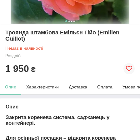
Троянда штамбова Емільєн Гійо (Emilien
Guillot)
Немає в наявності
Роздріб
1 950
₴
Опис
Характеристики
Доставка
Оплата
Умови п
Опис
Закрита коренева система, саджанець у
контейнері.
Для осінньої посадки – відкрита коренева