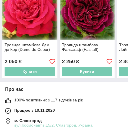
Троянда штамбова Дам
Троянда штамбова
Тро
де Кер (Dame de Coeur)
Фальстаф (Falstaff)
Лейп
2 050
2 250
2 3
₴
₴
Купити
Купити
Про нас
100% позитивних з 117 відгуків за рік
Працює з 19.11.2020
м. Славгород
вул.Космонавтів,15/2, Славгород, Україна