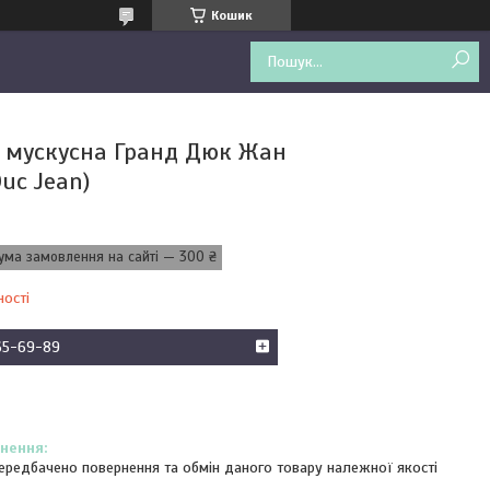
Кошик
 мускусна Гранд Дюк Жан
uc Jean)
ума замовлення на сайті — 300 ₴
ності
65-69-89
ередбачено повернення та обмін даного товару належної якості