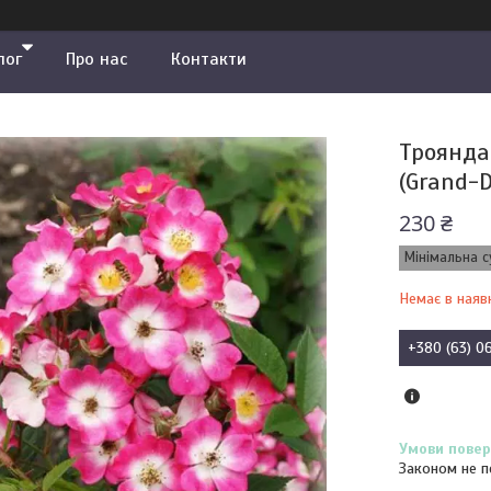
лог
Про нас
Контакти
Троянда
(Grand-D
230 ₴
Мінімальна с
Немає в наяв
+380 (63) 0
Законом не п