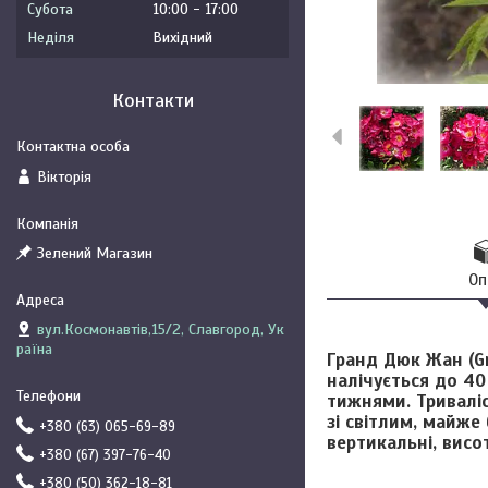
Субота
10:00
17:00
Неділя
Вихідний
Контакти
Вікторія
Зелений Магазин
Оп
вул.Космонавтів,15/2, Славгород, Ук
раїна
Гранд Дюк Жан (Gr
налічується до 40
тижнями. Триваліс
зі світлим, майже
+380 (63) 065-69-89
вертикальні, висо
+380 (67) 397-76-40
+380 (50) 362-18-81