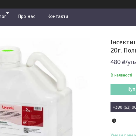
лог
Про нас
Контакти
Інсектиц
20г, Пол
480 ₴/уп
В наявності
Куп
+380 (63) 0