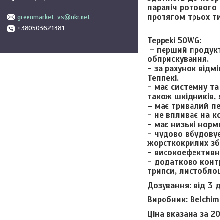
параліч ротового 
протягом трьох ти
greenmarket-vs@ukr.net
+380503621881
Teppeki 50WG:
- перший продукт 
обприскування.
- за рахунок відм
Теппекі.
- має системну та
також шкідників, 
– має тривалий пер
- не впливає на 
- має низькі норми
- чудово вбудовує
жорсткокрилих зб
- високоефективн
- додатково контр
трипси, листоблош
Дозування:
від 3 д
Виробник: Belchi
Ціна вказана за 2