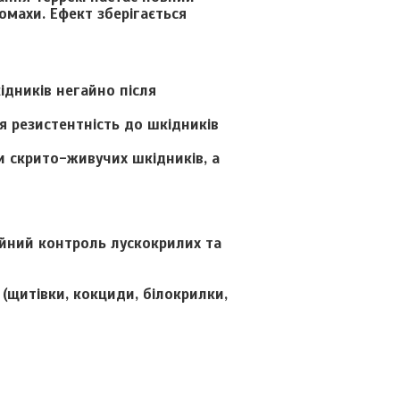
омахи. Ефект зберігається
ідників негайно після
ня резистентність до шкідників
и скрито-живучих шкідників, а
ійний контроль лускокрилих та
(щитівки, кокциди, білокрилки,