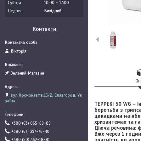
Субота
10:00
17:00
Неділя
Вихідний
Контакти
Вікторія
Зелений Магазин
Оп
вул.Космонавтів,15/2, Славгород, Ук
раїна
TEPPEKI 50 WG
– і
боротьби з трипс
цикадками на яблун
хризантемах та г
+380 (63) 065-69-89
Діюча речовина:
ф
+380 (67) 397-76-40
Вже через 1 годи
здатність до коор
+380 (50) 362-18-81