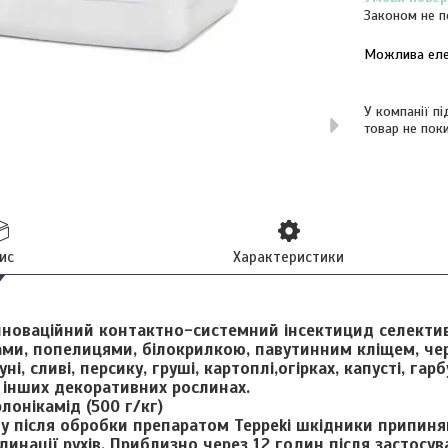
Законом не п
У компанії п
товар не пок
ис
Характеристики
нноваційний контактно-системний інсектицид селективн
ами, попелицями, білокрилкою, павутинним кліщем, че
і, сливі, персику, груші, картоплі,огірках, капусті, гарб
а інших декоративних рослинах.
лонікамід (500 г/кг)
ну після обробки препаратом Teppeki шкідники припиня
динації рухів. Приблизно через 12 годин після застосув