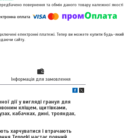
ередбачено повернення та обмін даного товару належної якості
ідключені електронні платежі. Тепер ви можете купити будь-який
идаючи сайту.
Інформація для замовлення
ої дії у вигляді гранул для
рвоним кліщем, щитівками,
узах, кабачках, дині, трояндах,
ють харчуватися і втрачають
ання Teppeki настає повний