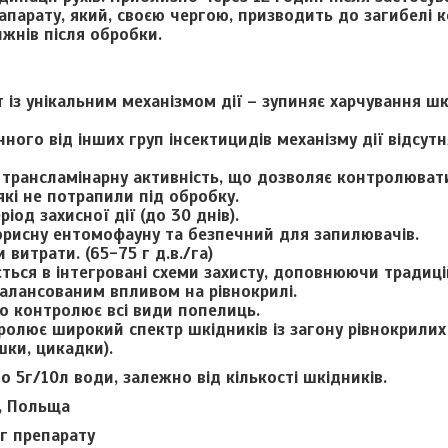
апарату, який, своєю чергою, призводить до загибелі к
жнів після обробки.
із унікальним механізмом дії – зупиняє харчування шк
інного від інших груп інсектицидів механізму дії відсут
 трансламінарну активність, що дозволяє контролюват
які не потрапили під обробку.
іод захисної дії (до 30 днів).
корисну ентомофауну та безпечний для запилювачів.
 витрати. (65-75 г д.в./га)
ться в інтегровані схеми захисту, доповнюючи традиц
алансованим впливом на рівнокрилі.
о контролює всі види попелиць.
олює широкий спектр шкідників із загону рівнокрилих 
ки, цикадки).
о 5г/10л води, залежно від кількості шкідників.
m, Польща
0г препарату