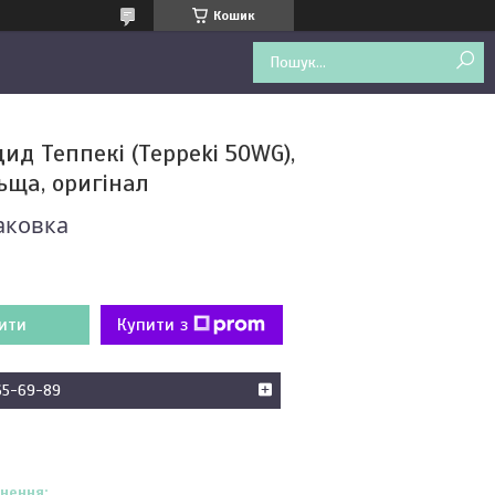
Кошик
ид Теппекі (Teppeki 50WG),
ьща, оригінал
аковка
ити
Купити з
65-69-89