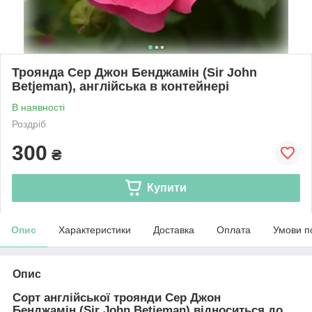
Троянда Сер Джон Бенджамін (Sir John
Betjeman), англійська в контейнері
В наявності
Роздріб
300
₴
Купити
Опис
Характеристики
Доставка
Оплата
Умови п
Опис
Сорт англійської троянди
Сер Джон
Бенджамін
(Sir John Betjeman)
відноситься до