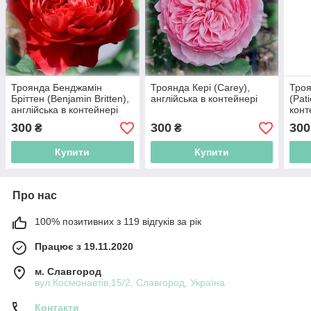
Троянда Бенджамін
Троянда Кері (Carey),
Троя
Бріттен (Benjamin Britten),
англійська в контейнері
(Pat
англійська в контейнері
конт
300
300
300
₴
₴
Купити
Купити
Про нас
100% позитивних з 119 відгуків за рік
Працює з 19.11.2020
м. Славгород
вул.Космонавтів,15/2, Славгород, Україна
Контакти