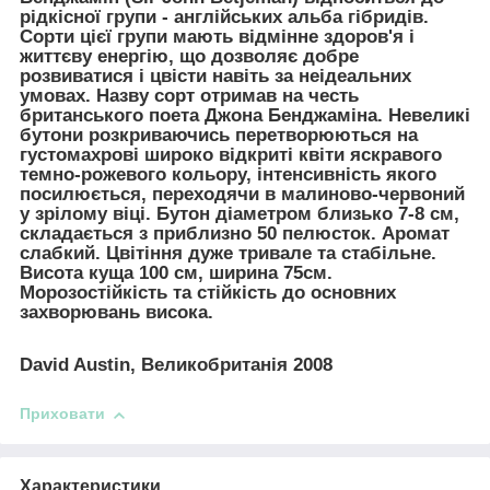
рідкісної групи - англійських альба гібридів.
Сорти цієї групи мають відмінне здоров'я і
життєву енергію, що дозволяє добре
розвиватися і цвісти навіть за неідеальних
умовах. Назву сорт отримав на честь
британського поета Джона Бенджаміна. Невеликі
бутони розкриваючись перетворюються на
густомахрові широко відкриті квіти яскравого
темно-рожевого кольору, інтенсивність якого
посилюється, переходячи в малиново-червоний
у зрілому віці. Бутон діаметром близько 7-8 см,
складається з приблизно 50 пелюсток. Аромат
слабкий. Цвітіння дуже тривале та стабільне.
Висота куща 100 см, ширина 75см.
Морозостійкість та стійкість до основних
захворювань висока.
David Austin, Великобританія 2008
Приховати
Характеристики