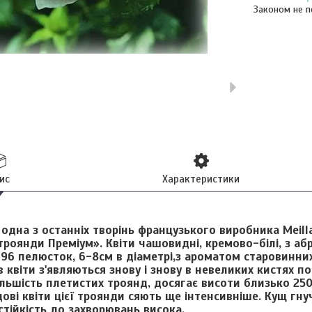
Законом не п
ис
Характеристики
 одна з останніх творінь французького виробника Meill
 троянди Преміум». Квіти чашовидні, кремово-білі, з 
 96 пелюсток, 6-8см в діаметрі,з ароматом старовинни
 квіти з'являються знову і знову в невеликих кистях п
 більшість плетистих троянд, досягає висоти близько 25
ові квіти цієї троянди сяють ще інтенсивніше. Кущ гну
 стійкість до захворювань висока.