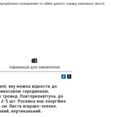
ередбачено повернення та обмін даного товару належної якості
Інформація для замовлення
and, яку можна віднести до
абрикосовою серединкою,
х троянд. Повторноквітуча, до
о 2-5 шт. Рослина має енергійне
0 см. Листя яскраво-зелене,
чкий, вертикальний.