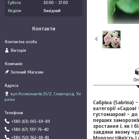
Субота
10:00
17:00
Неділя
Вихідний
Контакти
Вікторія
Зелений Магазин
Оп
вул.Космонавтів,15/2, Славгород, Ук
раїна
Сабріна (Sabrina)
-
категорії «Садові
густомахрові - до
перших заморозків
+380 (63) 065-69-89
зростання і, як і
+380 (67) 397-76-40
завдяки якому чуд
Морозостійкість і
+380 (50) 362-18-81