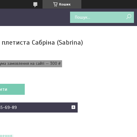
Кошик
плетиста Сабріна (Sabrina)
ума замовлення на сайті — 300 ₴
ити
65-69-89