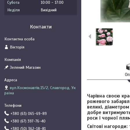
Субота
10:00
17:00
Неділя
Вихідний
Контакти
Вікторія
Зелений Магазин
Оп
вул.Космонавтів,15/2, Славгород, Ук
раїна
Чарівна своєю кр
рожевого забарвле
великі, діаметром
добре витримують
+380 (63) 065-69-89
роси і чорної пля
+380 (67) 397-76-40
Світові нагороди:
+380 (50) 362-18-81