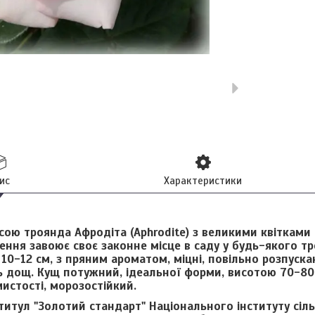
ис
Характеристики
асою троянда
Афродіта (Aphrodite)
з великими квітками
ння завоює своє законне місце в саду у будь-якого тро
 10-12 см, з пряним ароматом, міцні, повільно розпуска
 дощ. Кущ потужний, ідеальної форми, висотою 70-80 
мистості, морозостійкий.
титул "Золотий стандарт" Національного інституту сіл