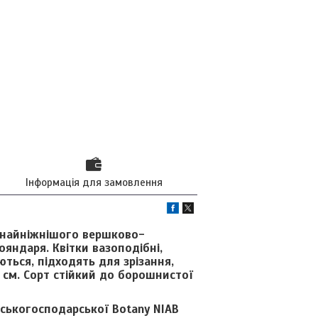
Інформація для замовлення
 найніжнішого вершково-
яндаря. Квітки вазоподібні,
ються, підходять для зрізання,
см. Сорт стійкий до борошнистої
ьськогосподарської Botany NIAB