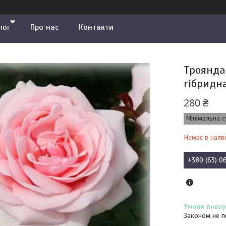
лог
Про нас
Контакти
Троянда 
гібридн
280 ₴
Мінімальна с
Немає в наяв
+380 (63) 0
Законом не п