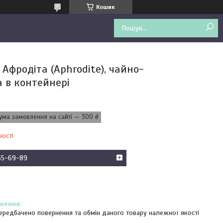
Кошик
Афродіта (Aphrodite), чайно-
а в контейнері
ума замовлення на сайті — 300 ₴
ності
65-69-89
ередбачено повернення та обмін даного товару належної якості