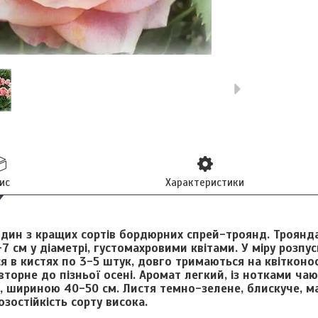
ис
Характеристики
дин з кращих сортів бордюрних спрей-троянд. Троянд
7 см у діаметрі, густомахровими квітами. У міру розпус
я в кистях по 3-5 штук, довго тримаються на квітконос
овторне до пізньої осені. Аромат легкий, із нотками ча
 шириною 40-50 см. Листя темно-зелене, блискуче, ма
зостійкість сорту висока.