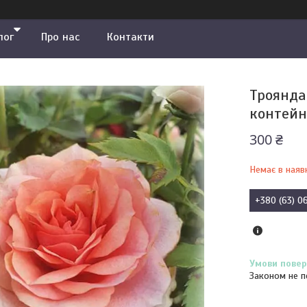
лог
Про нас
Контакти
Троянда 
контейн
300 ₴
Немає в наяв
+380 (63) 0
Законом не п