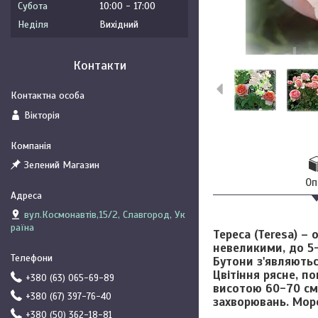
Субота
10:00
17:00
Неділя
Вихідний
Контакти
Вікторія
Зелений Магазин
Оп
вул.Космонавтів,15/2, Славгород, Ук
раїна
Тереса (Teresa)
– о
невеликими, до 5-
Бутони з'являютьс
Цвітіння рясне, п
+380 (63) 065-69-89
висотою 60-70 см,
+380 (67) 397-76-40
захворювань. Моро
+380 (50) 362-18-81