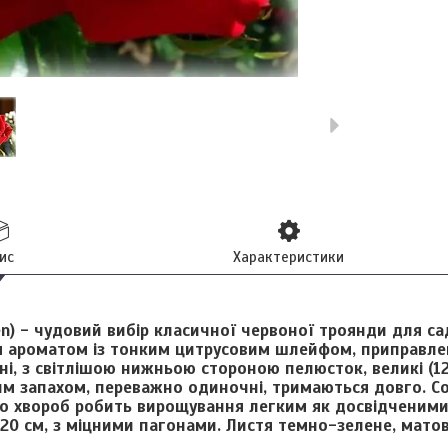
ис
Характеристики
en)
- чудовий вибір класичної червоної троянди для сад
ся ароматом із тонким цитрусовим шлейфом, приправл
ні, з світлішою нижньою стороною пелюсток, великі (12 
им запахом, переважно одиночні, тримаються довго. Со
до хвороб робить вирощування легким як досвідченими 
20 см, з міцними пагонами. Листя темно-зелене, матов