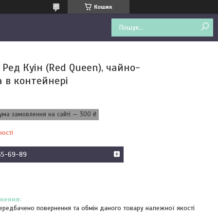
Кошик
Ред Куін (Red Queen), чайно-
а в контейнері
ума замовлення на сайті — 300 ₴
ності
65-69-89
ередбачено повернення та обмін даного товару належної якості