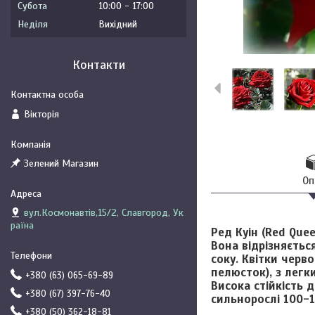
Субота
10:00
17:00
Неділя
Вихідний
Контакти
Вікторія
Зелений Магазин
Оп
вул.Космонавтів,15/2, Славгород, Ук
раїна
Ред Куін (Red Que
Вона відрізняєть
соку. Квітки черво
пелюсток), з легк
+380 (63) 065-69-89
Висока стійкість 
+380 (67) 397-76-40
сильнорослі 100-1
+380 (50) 362-18-81