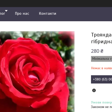
лог
Про нас
Контакти
Троянда 
гібридн
280 ₴
Мінімальна с
Немає в наяв
+380 (63) 0
Законом не п