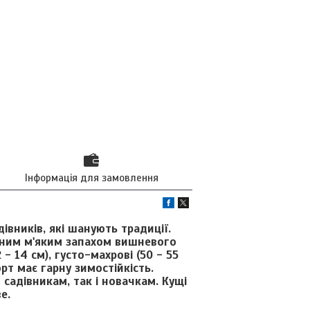
Інформація для замовлення
івників, які шанують традиції.
еним м'яким запахом вишневого
- 14 см), густо-махрові (50 - 55
рт має гарну зимостійкість.
садівникам, так і новачкам. Кущі
е.