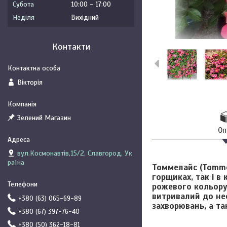
Субота
10:00
17:00
Неділя
Вихідний
Контакти
Вікторія
Зелений Магазин
Оп
вул.Космонавтів,15/2, Славгород, Ук
раїна
Томмелайс (Tomme
горщиках, так і в 
рожевого кольору
витривалий до нес
+380 (63) 065-69-89
захворювань, а та
+380 (67) 397-76-40
+380 (50) 362-18-81