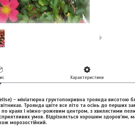
ис
Характеристики
lise)
- мініатюрна грунтопокривна троянда висотою бл
квітниках. Троянда цвіте все літо та осінь до перших за
 по краях і ніжно-рожевим центром, з хвилястими пел
приятливих умов. Відрізняється хорошим здоров'ям, ма
кож морозостійкий.