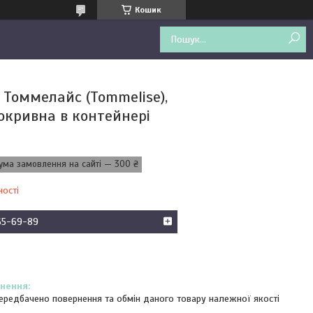
Кошик
 Томмелайс (Tommelise),
окривна в контейнері
ума замовлення на сайті — 300 ₴
ності
65-69-89
ередбачено повернення та обмін даного товару належної якості