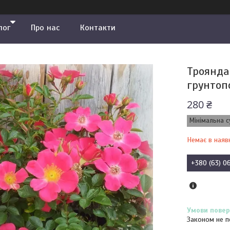
лог
Про нас
Контакти
Троянда
грунтоп
280 ₴
Мінімальна с
Немає в наяв
+380 (63) 0
Законом не п