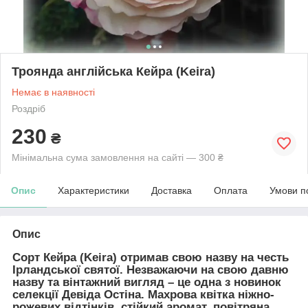
Троянда англійська Кейра (Keira)
Немає в наявності
Роздріб
230
₴
Мінімальна сума замовлення на сайті — 300 ₴
Опис
Характеристики
Доставка
Оплата
Умови п
Опис
Сорт
Кейра (Keira)
отримав свою назву на честь
Ірландської святої. Незважаючи на свою давню
назву та вінтажний вигляд – це одна з новинок
селекції Девіда Остіна. Махрова квітка ніжно-
рожевих відтінків, стійкий аромат, повітряна