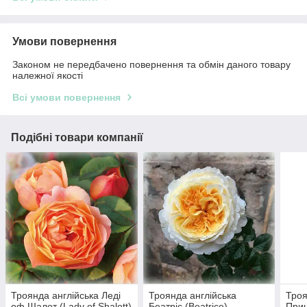
Умови повернення
Законом не передбачено повернення та обмін даного товару
належної якості
Всі умови повернення
Подібні товари компанії
Троянда англійська Леді
Троянда англійська
Троя
оф Шалот (Lady of Shalott)
Беатріс (Beatrice)
При