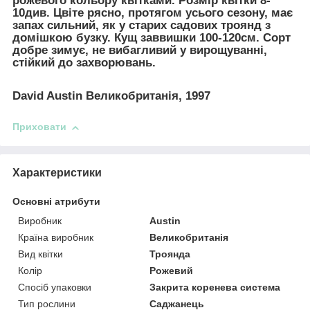
рожевого кольору квітками. Розмір квітки 8-
10див. Цвіте рясно, протягом усього сезону, має
запах сильний, як у старих садових троянд з
домішкою бузку. Кущ заввишки 100-120см. Сорт
добре зимує, не вибагливий у вирощуванні,
стійкий до захворювань.
David Austin Великобританія, 1997
Приховати
Характеристики
Основні атрибути
Виробник
Austin
Країна виробник
Великобританія
Вид квітки
Троянда
Колір
Рожевий
Спосіб упаковки
Закрита коренева система
Тип рослини
Саджанець