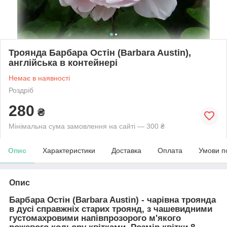
Троянда Барбара Остін (Barbara Austin),
англійська в контейнері
Немає в наявності
Роздріб
280
₴
Мінімальна сума замовлення на сайті — 300 ₴
Опис
Характеристики
Доставка
Оплата
Умови п
Опис
Барбара Остін (Barbara Austin)
- чарівна троянда
в дусі справжніх старих троянд, з чашевидними
густомахровими напівпрозорого м'якого