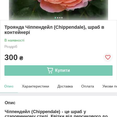
Троянда Чіппендейл (Сhippendale), шраб в
контейнері
В наявності
Роздріб
300
₴
Купити
Опис
Характеристики
Доставка
Оплата
Умови п
Опис
Чіппендейл (Сhippendale)
- це шраб у
старовинному стилі. Квітки від персикового до