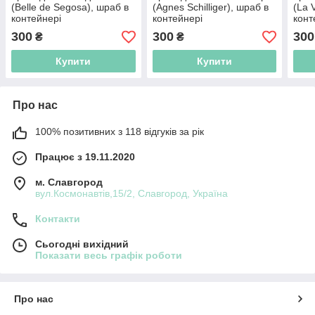
(Belle de Segosa), шраб в
(Agnes Schilliger), шраб в
(La 
контейнері
контейнері
конт
300
300
300
₴
₴
Купити
Купити
Про нас
100% позитивних з 118 відгуків за рік
Працює з 19.11.2020
м. Славгород
вул.Космонавтів,15/2, Славгород, Україна
Контакти
Сьогодні вихідний
Показати весь графік роботи
Про нас