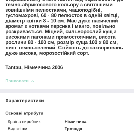
темно-абрикосового кольору з світлішими
зовнішніми пелюстками, чашоподібні,
густомахрові, 60 - 80 пелюсток в одній квітці,
діаметр квітки 8 - 10 см. Має дуже насичений
аромат з нотками персика і манго, повільно
розкривається. Міцний, сильнорослий кущ з
високими пагонами прямостоячими, висота
рослини 80 - 100 см, розмір куща 100 х 80 см,
лист темно-зелений. Стійкість до захворювань
дуже висока, морозостійкий сорт.
Tantau, Німеччина 2006
Приховати
Характеристики
Основні атрибути
Країна виробник
Німеччина
Вид квітки
Троянда