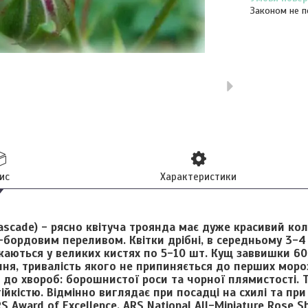
Законом не п
ис
Характеристики
ascade)
- рясно квітуча троянда має дуже красивий колі
бордовим переливом. Квітки дрібні, в середньому 3-4 с
каються у великих кистях по 5-10 шт. Кущ заввишки 6
ння, тривалість якого не припиняється до перших моро
 до хвороб: борошнистої роси та чорної плямистості. Т
йкістю. Відмінно виглядає при посадці на схилі та при
 Award of Excellence, ARS National All-Miniature Rose S