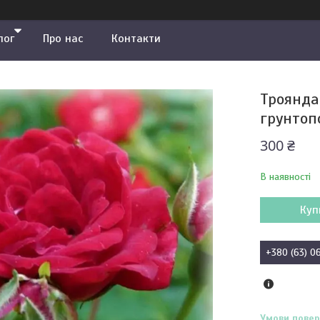
лог
Про нас
Контакти
Троянда 
грунтоп
300 ₴
В наявності
Куп
+380 (63) 0