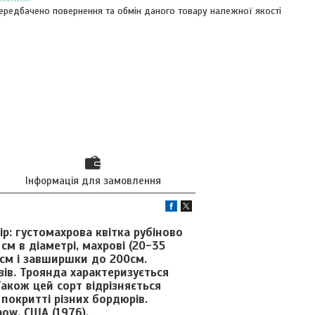
ередбачено повернення та обмін даного товару належної якості
Інформація для замовлення
р: густомахрова квітка рубіново
м в діаметрі, махрові (20-35
0см і завширшки до 200см.
зів. Троянда характеризується
акож цей сорт відрізняється
 покритті різних бордюрів.
how, США (1976).