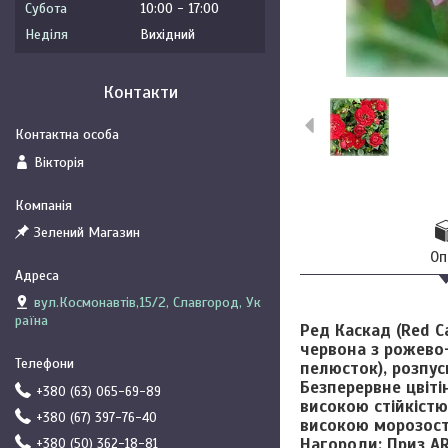
Субота
10:00
17:00
Неділя
Вихідний
Контакти
Вікторія
Зелений Магазин
Оп
вул.Космонавтів,15/2, Славгород, Ук
раїна
Ред Каскад (Red C
червона з рожево-
пелюсток), розпус
Безперервне цвіті
+380 (63) 065-69-89
високою стійкістю
+380 (67) 397-76-40
високою морозості
Нагороди: Приз ARS
+380 (50) 362-18-81