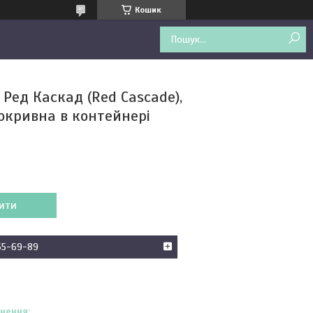
Кошик
Ред Каскад (Red Cascade),
окривна в контейнері
ити
65-69-89