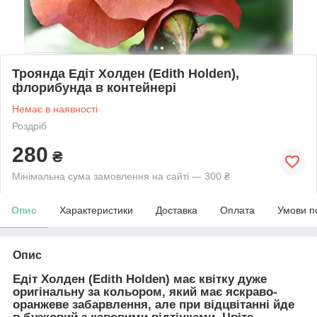
Троянда Едіт Холден (Edith Holden),
флорибунда в контейнері
Немає в наявності
Роздріб
280
₴
Мінімальна сума замовлення на сайті — 300 ₴
Опис
Характеристики
Доставка
Оплата
Умови п
Опис
Едіт Холден (Edith Holden)
має квітку дуже
оригінальну за кольором, який має яскраво-
оранжеве забарвлення, але при відцвітанні йде