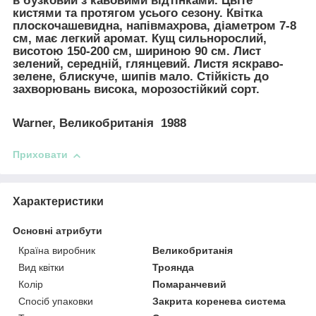
в бузковий з кавовими відтінками. Цвіте
кистями та протягом усього сезону. Квітка
плоскочашевидна, напівмахрова, діаметром 7-8
см, має легкий аромат. Кущ сильнорослий,
висотою 150-200 см, шириною 90 см. Лист
зелений, середній, глянцевий. Листя яскраво-
зелене, блискуче, шипів мало. Стійкість до
захворювань висока, морозостійкий сорт.
Warner, Великобританія 1988
Приховати
Характеристики
Основні атрибути
Країна виробник
Великобританія
Вид квітки
Троянда
Колір
Помаранчевий
Спосіб упаковки
Закрита коренева система