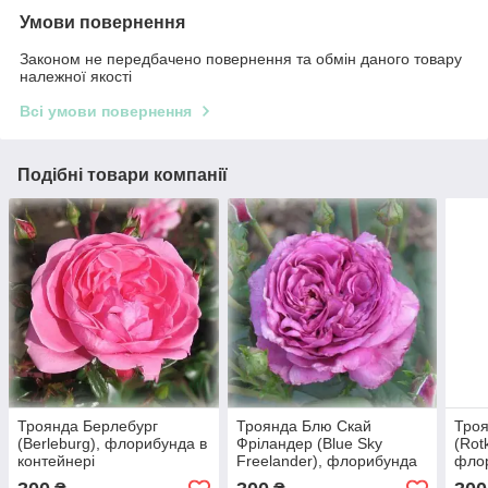
Умови повернення
Законом не передбачено повернення та обмін даного товару
належної якості
Всі умови повернення
Подібні товари компанії
Троянда Берлебург
Троянда Блю Скай
Троя
(Berleburg), флорибунда в
Фріландер (Blue Sky
(Rot
контейнері
Freelander), флорибунда
флор
в контейнері