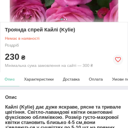
Троянда спрей Кайлі (Kylie)
Немає в наявності
Роздріб
230
₴
Мінімальна сума замовлення на сайті — 300 ₴
Опис
Характеристики
Доставка
Оплата
Умови п
Опис
Кайлі (Kylie)
дає дуже яскраве, рясне та тривале
цвітіння. Світло-лавандові квітки окантовані
фуксієвою облямівкою. Розмір густо-махрової
квітки становить близько 4-5 см,вони
з'являються у суцвіттях по 5-10 шт на прямих