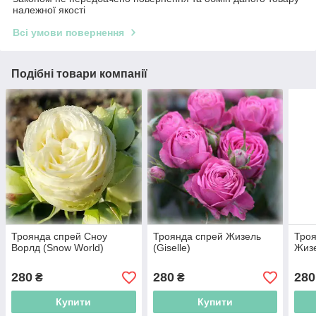
належної якості
Всі умови повернення
Подібні товари компанії
Троянда спрей Сноу
Троянда спрей Жизель
Троя
Ворлд (Snow World)
(Giselle)
Жизе
280
280
280
₴
₴
Купити
Купити