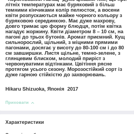
літніх температурах має буряковий з більш
темними кінчиками колір пелюсток, а восени
квіти розпускаються майже чорного кольору з
буряковою серединкою. Має дуже махрову,
довго тримає цю форму блюдця, потім квітка
нагадує жоржину. Квіти діаметром 8 – 10 см, на
пагоні до трьох бутонів. Аромат приємний. Кущ
сильнорослий, щільний, з міцними прямими
пагонами, досягає у висоту до 80-100 см і до 80
см завширшки. Листя щільне, темно-зелене, з
глянцевим блиском, молодий приріст з
червонуватими відтінками. Цвітіння рясне
протягом усього сезону. Морозостійкий сорт із
дуже гарною стійкістю до захворювань.
Hikaru Shizuoka, Японія 2017
Приховати
Характеристики