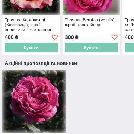
Троянда Каоліказалі
Троянда Вентіло (Ventilo),
Троя
(Kaolikazali), шраб
шраб в контейнері
ля Ф
японський в контейнері
плат
fran
400
300
400
₴
₴
конт
Купити
Купити
Акційні пропозиції та новинки