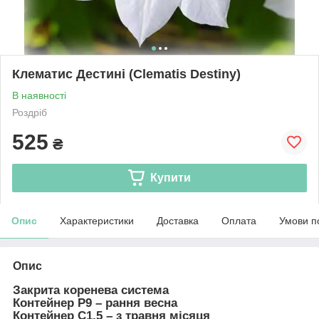
Клематис Дестині (Clematis Destiny)
В наявності
Роздріб
525
₴
Купити
Опис
Характеристики
Доставка
Оплата
Умови п
Опис
Закрита коренева система
Контейнер Р9
– рання весна
Контейнер С1,5
– з травня місяця