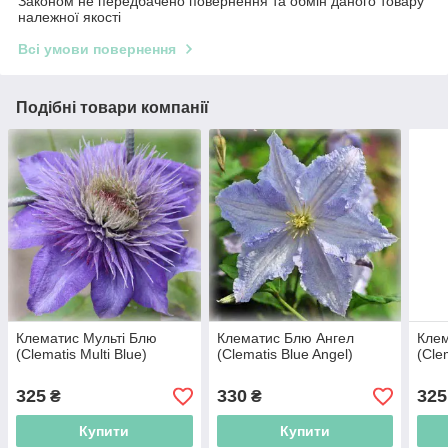
Законом не передбачено повернення та обмін даного товару
належної якості
Всі умови повернення
Подібні товари компанії
Клематис Мульті Блю
Клематис Блю Ангел
Клем
(Clematis Multi Blue)
(Clematis Blue Angel)
(Cle
325
330
325
₴
₴
Купити
Купити