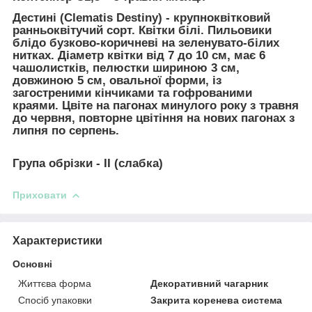
Дестині (Clematis Destiny)
- крупноквітковий
ранньоквітучий сорт. Квітки білі. Пильовики
блідо бузково-коричневі на зеленувато-білих
нитках. Діаметр квітки від 7 до 10 см, має 6
чашолистків, пелюстки шириною 3 см,
довжиною 5 см, овальної форми, із
загостреними кінчиками та гофрованими
краями. Цвіте на пагонах минулого року з травня
до червня, повторне цвітіння на нових пагонах з
липня по серпень.
Група обрізки - ІІ (слабка)
Приховати
Характеристики
Основні
Життєва форма
Декоративний чагарник
Спосіб упаковки
Закрита коренева система