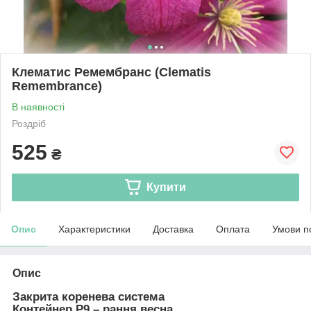
Клематис Ремембранс (Clematis
Remembrance)
В наявності
Роздріб
525
₴
Купити
Опис
Характеристики
Доставка
Оплата
Умови п
Опис
Закрита коренева система
Контейнер Р9
– рання весна