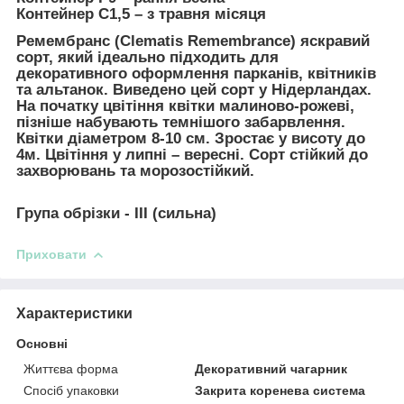
Контейнер С1,5
– з травня місяця
Ремембранс (Clematis Remembrance)
яскравий
сорт, який ідеально підходить для
декоративного оформлення парканів, квітників
та альтанок. Виведено цей сорт у Нідерландах.
На початку цвітіння квітки малиново-рожеві,
пізніше набувають темнішого забарвлення.
Квітки діаметром 8-10 см. Зростає у висоту до
4м. Цвітіння у липні – вересні. Сорт стійкий до
захворювань та морозостійкий.
Група обрізки - ІІІ (сильна)
Приховати
Характеристики
Основні
Життєва форма
Декоративний чагарник
Спосіб упаковки
Закрита коренева система