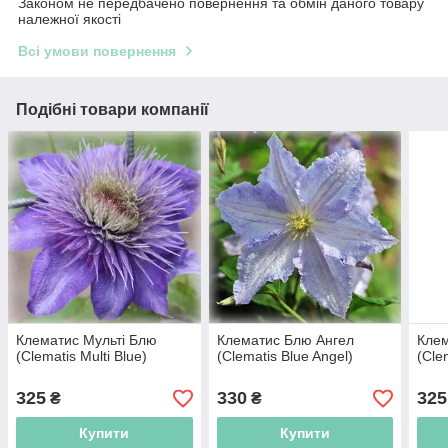
Законом не передбачено повернення та обмін даного товару
належної якості
Всі умови повернення
Подібні товари компанії
Клематис Мульті Блю
Клематис Блю Ангел
Клем
(Clematis Multi Blue)
(Clematis Blue Angel)
(Cle
325
330
325
₴
₴
Купити
Купити