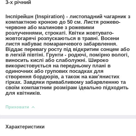
3-х річний
Інспірейшн (Inspiration)
- листопадний чагарник з
компактною кроною до 50 см. Листя рожево-
червоне або малинове з рожевими
розлученнями, строкаті. Квітки жовтувато-
жовтогарячі розпускаються в травні. Восени
листя набуває помаранчевого забарвлення.
Віддає перевагу росту під відкритим сонцем або
в легкій півтіні. Грунти - родючі, помірно вологі,
виносить кислі або слаболужні. Широко
використовується на передньому плані в
одиночних або групових посадках для
створення бордюрів, а також на кам'янистих
гірках. Завдяки привабливому забарвленню та
своїм компактним розмірам ідеально підходить
для квітників.
Приховати
Характеристики