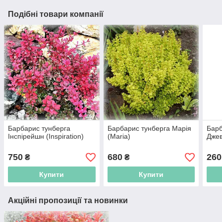
Подібні товари компанії
Барбарис тунберга
Барбарис тунберга Марія
Барб
Інспірейшн (Inspiration)
(Maria)
Джев
750
680
260
₴
₴
Купити
Купити
Акційні пропозиції та новинки