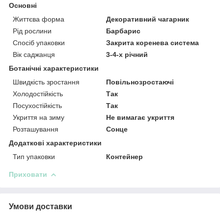
Основні
Життєва форма
Декоративний чагарник
Рід рослини
Барбарис
Спосіб упаковки
Закрита коренева система
Вік саджанця
3-4-х річний
Ботанічні характеристики
Швидкість зростання
Повільнозростаючі
Холодостійкість
Так
Посухостійкість
Так
Укриття на зиму
Не вимагає укриття
Розташування
Сонце
Додаткові характеристики
Тип упаковки
Контейнер
Приховати
Умови доставки