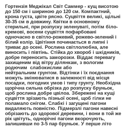
Гортензія Меджікал Світ Саммер
- кущ висотою
до 150 см і шириною до 120 см. Компактний,
крона густа, цвіте рясно. Суцвіття великі, щільні
30-35 см в довжину. Квітки в основному
стерильні, при розпуску зеленуваті, потім біло-
кремові, восени суцвіття пофарбовані
одночасно в світло-рожевий, рожево-зелений і
білий колір. Цвітіння починається в липні і
триває до осені. Рослина світлолюбна, але
виносить і півтінь. Стійка до хвороб і шкідників,
добре переносить заморозки. Віддає перевагу
захищеним від вітру ділянкам, з вологим
родючим слабокислим або
нейтральним грунтом. Відтінки і їх поєднання
можуть змінюватися в залежності від місця
посадки, погодних умов і типу грунту. Необхідна
щорічна сильна обрізка до розпуску бруньок,
щоб рослина добре цвілоа. Збережені на кущі
суцвіття зрізають пізньої осені, щоб гілки не
поламало снігом. Слабкі і загущені пагони
видаляють повністю. Підмерзлі пагони навесні
обрізають до здорової деревини, і вони в той же
рік цвітуть, однорічні пагони вкорочують,
залишивши по 3-5 пар бруньок. У перше літо