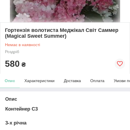
Гортензія волотиста Меджікал Світ Саммер
(Magical Sweet Summer)
Немає в наявності
Роздріб
580
₴
Опис
Характеристики
Доставка
Оплата
Умови п
Опис
Контейнер С3
3-х річна