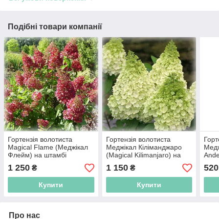
Подібні товари компанії
Гортензія волотиста
Гортензія волотиста
Горт
Magical Flame (Меджікал
Меджікал Кіліманджаро
Медж
Флейм) на штамбі
(Magical Kilimanjaro) на
Ande
штамбі
1 250
1 150
520
₴
₴
Купити
Купити
Про нас