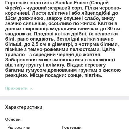
Гортензія волотиста Sundae Fraise (Сандей
Фрейз)
- чудовий яскравий сорт. Гілки червоно-
коричневі. Листя еліптичні або яйцеподібні до
12см довжиною, зверху опушені слабо, знизу
значно сильніше, особливо по жилах. Квітки в
довгих широкопірамідальних віничках до 30 см
завдовжки. Плодові квітки дрібні, їх пелюстки
білі, рано опадають, безплідні квітки значно
більші, до 2,5 см в діаметрі, з чотирма білими,
пізніше з темно-рожевими пелюстками. Цвіте
тривало - з середини червня до жовтня.
Забарвлення може змінюватися в залежності
від типу грунту і клімату. Віддає перевагу
багатим гумусом дренованим грунтам з кислою
реакцією. Місце посадки: сонце, півтінь.
Приховати
Характеристики
Основні
Рід рослини
Гортензія