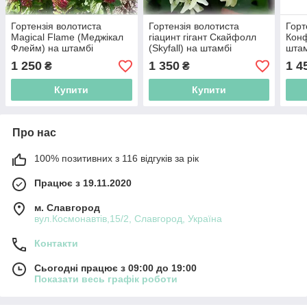
Гортензія волотиста
Гортензія волотиста
Горт
Magical Flame (Меджікал
гіацинт гігант Скайфолл
Конф
Флейм) на штамбі
(Skyfall) на штамбі
штам
1 250
1 350
1 4
₴
₴
Купити
Купити
Про нас
100% позитивних з 116 відгуків за рік
Працює з 19.11.2020
м. Славгород
вул.Космонавтів,15/2, Славгород, Україна
Контакти
Сьогодні працює з 09:00 до 19:00
Показати весь графік роботи