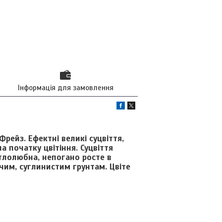
Інформація для замовлення
Фрейз. Ефектні великі суцвіття,
а початку цвітіння. Суцвіття
ітлолюбна, непогано росте в
чим, суглинистим грунтам. Цвіте