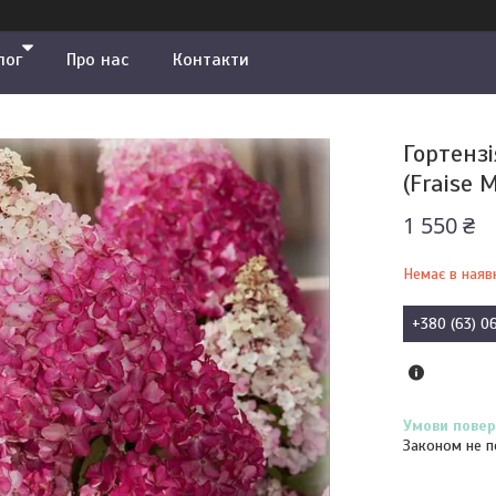
лог
Про нас
Контакти
Гортенз
(Fraise 
1 550 ₴
Немає в наяв
+380 (63) 0
Законом не п