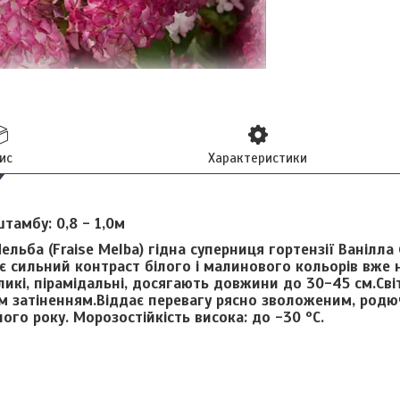
ис
Характеристики
тамбу: 0,8 - 1,0м
ельба (Fraise Melba)
гідна суперниця гортензії Ванілла 
є сильний контраст білого і малинового кольорів вже н
ликі, пірамідальні, досягають довжини до 30-45 см.Св
м затіненням.Віддає перевагу рясно зволоженим, родю
ого року. Морозостійкість висока: до -30 ºC.