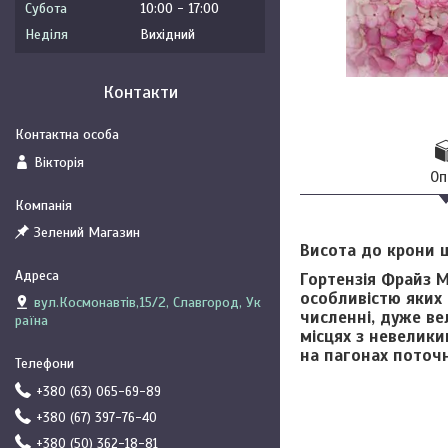
Субота
10:00
17:00
Неділя
Вихідний
Контакти
Вікторія
Оп
Зелений Магазин
Висота до крони ш
Гортензія Фрайз М
особливістю яких 
вул.Космонавтів,15/2, Славгород, Ук
численні, дуже ве
раїна
місцях з невелики
на пагонах поточн
+380 (63) 065-69-89
+380 (67) 397-76-40
+380 (50) 362-18-81