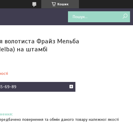
Кошик
ія волотиста Фрайз Мельба
Melba) на штамбі
ності
65-69-89
ередбачено повернення та обмін даного товару належної якості