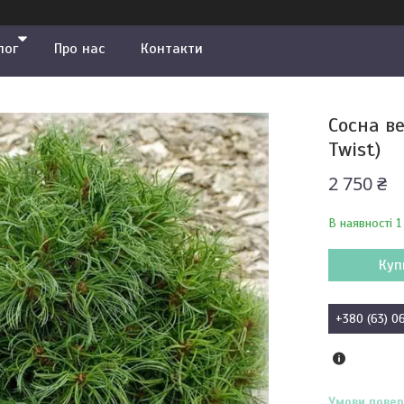
лог
Про нас
Контакти
Сосна ве
Twist)
2 750 ₴
В наявності 1
Куп
+380 (63) 0