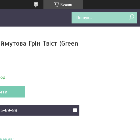
Кошик
ймутова Грін Твіст (Green
 од.
ити
65-69-89