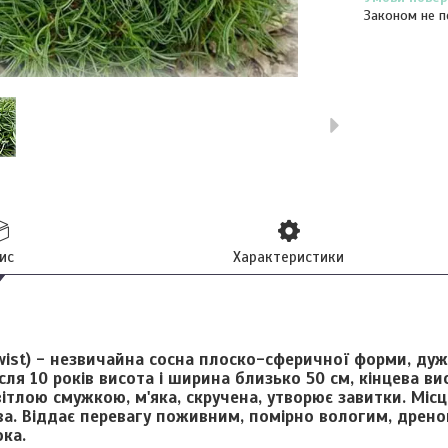
Законом не п
ис
Характеристики
wist)
- незвичайна сосна плоско-сферичної форми, дуже
ісля 10 років висота і ширина близько 50 см, кінцева ви
вітлою смужкою, м'яка, скручена, утворює завитки. Міс
ва. Віддає перевагу поживним, помірно вологим, дрен
ока.