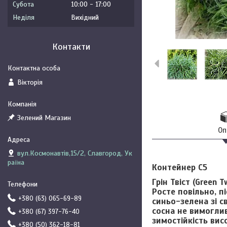
Субота
10:00
17:00
Неділя
Вихідний
Контакти
Вікторія
Зелений Магазин
Оп
вул.Космонавтів,15/2, Славгород, Ук
раїна
Контейнер С5
Грін Твіст (Green T
Росте повільно, п
+380 (63) 065-69-89
синьо-зелена зі с
сосна не вимогли
+380 (67) 397-76-40
зимостійкість вис
+380 (50) 362-18-81