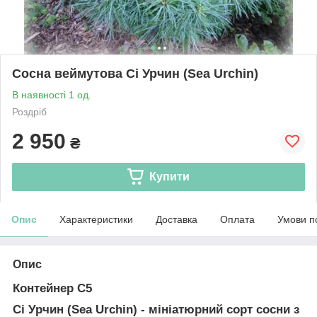
Сосна веймутова Сі Урчин (Sea Urchin)
В наявності 1 од.
Роздріб
2 950
₴
Купити
Опис
Характеристики
Доставка
Оплата
Умови п
Опис
Контейнер С5
Сі Урчин (Sea Urchin)
- мініатюрний сорт сосни з