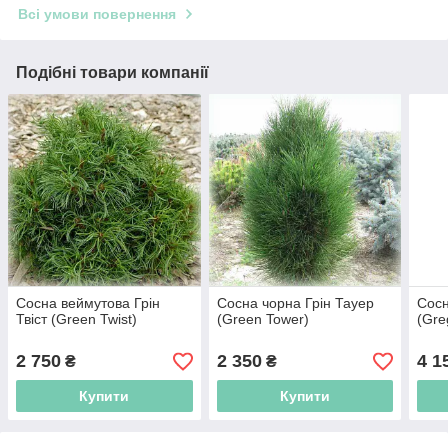
Всі умови повернення
Подібні товари компанії
Сосна веймутова Грін
Сосна чорна Грін Тауер
Сосн
Твіст (Green Twist)
(Green Tower)
(Gre
2 750
2 350
4 1
₴
₴
Купити
Купити