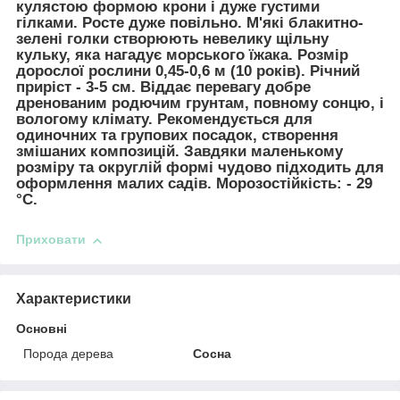
кулястою формою крони і дуже густими
гілками. Росте дуже повільно. М'які блакитно-
зелені голки створюють невелику щільну
кульку, яка нагадує морського їжака. Розмір
дорослої рослини 0,45-0,6 м (10 років). Річний
приріст - 3-5 см. Віддає перевагу добре
дренованим родючим грунтам, повному сонцю, і
вологому клімату. Рекомендується для
одиночних та групових посадок, створення
змішаних композицій. Завдяки маленькому
розміру та округлій формі чудово підходить для
оформлення малих садів. Морозостійкість: - 29
°C.
Приховати
Характеристики
Основні
Порода дерева
Сосна